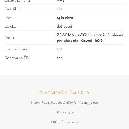
Čistota kamene:
VVS
Certifikát:
ano
Kov:
14 kt zlato
Záruka:
doživotní
ZDARMA - zvětšení - zmenšení - obnova
Servis:
povrchu zlata - čištění - leštění
Luxusní balení:
ano
Doprava po ČR:
ano
ZLATNICKÝ DŮM S.R.O.
Plzeň Plaza, Radčická 2861/2, Plzeň, 30100
IČO: 29117071
DIČ: CZ29117071