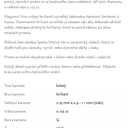
Jemný zásnubní prsten ze 14 karátového zlata ozdobený zářivými diamanty
o celkové váze 0.125 ct.
Elegantní linie a třpyt briliantů vytvářejí dokonalou harmonii ženskosti a
luxusu. Dominantní briliant ve středu je zasazen tak, aby dokonale odrážel
světlo, obklopen drobnými brilianty, které se jemně táhnou po obou
stranách prstenu.
Růžové zlato dodává šperku hřejivý tón a romantický nádech, který se
skvěle hodí pro zásnuby, výročí nebo výjmečné dárky z lásky.
Prsten je možné objednat také v bílém nebo žlutém zlatě i v platině.
Každý detail vypráví příběh o kráse, kterou nelze přehlédnout. Objevte
krásu precizního zlatnického umění.
Tvar kamene:
kulatý
Brus kamene:
briliant
Velikost kamene:
2.25 mm a 0.9 - 1.1 mm (20ks)
Váha kamene:
0.125 ct
Barva kamene:
G