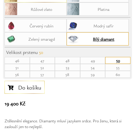
Safíry
Růžové zlato
Platina
GLI oceňování
Červený rubín
Modrý safír
Kontakt
Zelený smaragd
Bílý diamant
Velikost prstenu
50
46
47
48
49
50
51
52
53
54
55
56
57
58
59
60
Do košíku
19 400 Kč
Ztělesnění elegance. Diamanty mluví jazykem srdce. Pro ženu, která si
zaslouží jen to nejlepší.