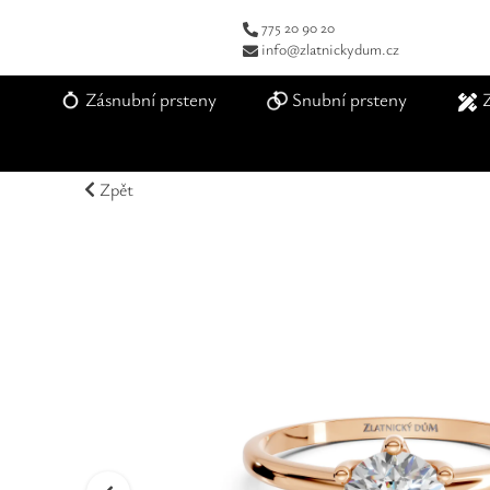
775 20 90 20
info@zlatnickydum.cz
Zásnubní prsteny
Snubní prsteny
Zpět