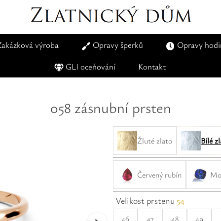
Zakázková výroba
Opravy šperků
Opravy hodi
GLI oceňování
Kontakt
058 zásnubní prsten
Žluté zlato
Bílé z
Červený rubín
Mod
Velikost prstenu
54
46
47
48
49