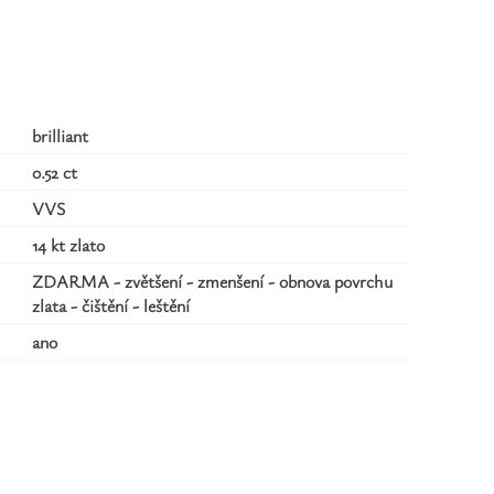
brilliant
0.52 ct
VVS
14 kt zlato
ZDARMA - zvětšení - zmenšení - obnova povrchu
zlata - čištění - leštění
ano