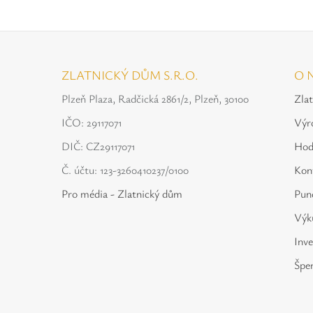
ZLATNICKÝ DŮM S.R.O.
O 
Plzeň Plaza, Radčická 2861/2, Plzeň, 30100
Zla
IČO: 29117071
Výr
DIČ: CZ29117071
Hod
Č. účtu: 123-3260410237/0100
Kon
Pro média - Zlatnický dům
Punc
Výku
Inve
Špe