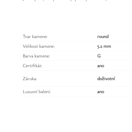
Tvar kamene:
round
Velikost kamene:
5.2 mm
Barva kamene:
G
Certifikát:
ano
Záruka:
doživotní
Luxusní balení:
ano