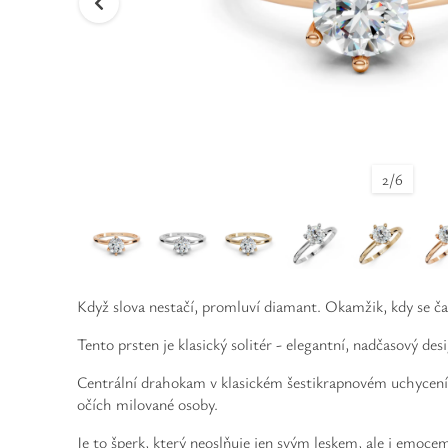
2
/
6
Když slova nestačí, promluví diamant. Okamžik, kdy se čas
Tento prsten je klasický solitér - elegantní, nadčasový de
Centrální drahokam v klasickém šestikrapnovém uchycení kr
očích milované osoby.
Je to šperk, který neoslňuje jen svým leskem, ale i emo