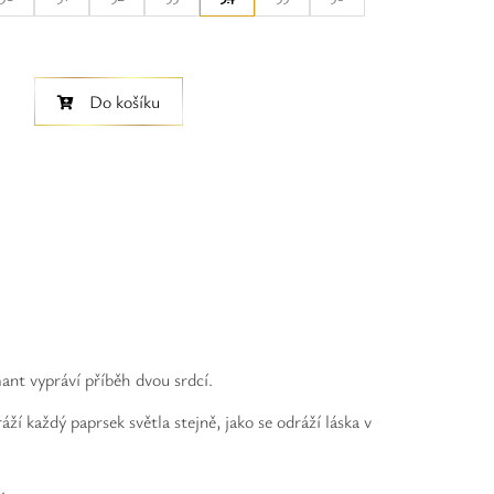
Do košíku
mant vypráví příběh dvou srdcí.
 každý paprsek světla stejně, jako se odráží láska v
.