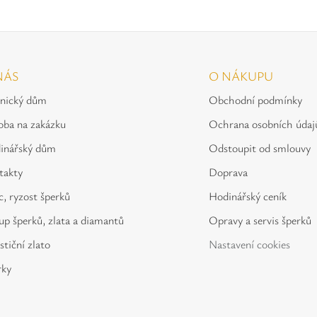
NÁS
O NÁKUPU
tnický dům
Obchodní podmínky
oba na zakázku
Ochrana osobních údaj
inářský dům
Odstoupit od smlouvy
takty
Doprava
, ryzost šperků
Hodinářský ceník
p šperků, zlata a diamantů
Opravy a servis šperků
stiční zlato
Nastavení cookies
rky