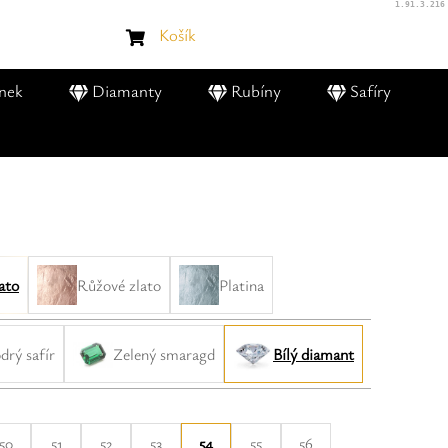
1.91.3.216
Košík
nek
Diamanty
Rubíny
Safíry
lato
Růžové zlato
Platina
rý safír
Zelený smaragd
Bílý diamant
50
51
52
53
54
55
56