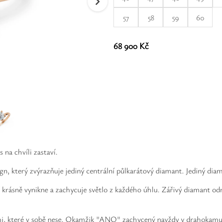
57
58
59
60
68 900 Kč
 na chvíli zastaví.
sign, který zvýrazňuje jediný centrální půlkarátový diamant. Jediný dia
ásně vynikne a zachycuje světlo z každého úhlu. Zářivý diamant odráží
cemi, které v sobě nese. Okamžik "ANO" zachycený navždy v drahokamu