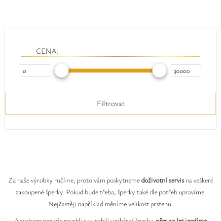
Safíry
GLI oceňování
CENA:
Kontakt
Filtrovat
Za naše výrobky ručíme, proto vám poskytneme
doživotní servis
na veškeré
zakoupené šperky. Pokud bude třeba, šperky také dle potřeb upravíme.
Nejčastěji například měníme velikost prstenu.
Abychom pro vás navrhli a vyrobili unikátní šperky,
přes 20 let jezdíme