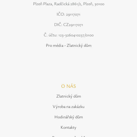
Plzeň Plaza, Radčická 2861/2, Plzeň, 30100
IČO: 29117071
DIČ: CZ29117071
Č. účtu: 123-3260410237/0100
Pro média - Zlatnický dům
O NÁS
Zlatnický dům
Výroba na zakázku
Hodinářský dům
Kontakty