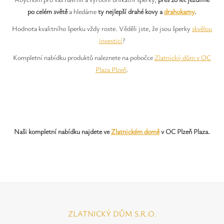
po celém světě
a hledáme
ty nejlepší drahé kovy a
drahokamy
.
Hodnota kvalitního šperku vždy roste. Věděli jste, že jsou šperky
skvělou
investicí
?
Kompletní nabídku produktů naleznete na pobočce
Zlatnický dům v OC
Plaza Plzeň
.
Naši kompletní nabídku najdete ve
Zlatnickém domě
v OC Plzeň Plaza.
ZLATNICKÝ DŮM S.R.O.