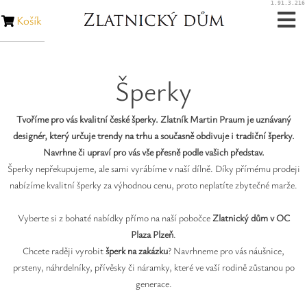
1.91.3.216
Košík
Zásnubní prsteny
Šperky
Snubní prsteny
Tvoříme pro vás kvalitní české šperky. Zlatník Martin Praum je uznávaný
Zakázková výroba
designér, který určuje trendy na trhu a současně obdivuje i tradiční šperky.
Navrhne či upraví pro vás vše přesně podle vašich představ.
Opravy šperků
Šperky nepřekupujeme, ale sami vyrábíme v naší dílně. Díky přímému prodeji
nabízíme kvalitní šperky za výhodnou cenu, proto neplatíte zbytečné marže.
Opravy hodinek
Vyberte si z bohaté nabídky přímo na naší pobočce
Zlatnický dům v OC
Diamanty
Plaza Plzeň
.
Chcete raději vyrobit
šperk na zakázku
? Navrhneme pro vás náušnice,
prsteny, náhrdelníky, přívěsky či náramky, které ve vaší rodině zůstanou po
Rubíny
generace.