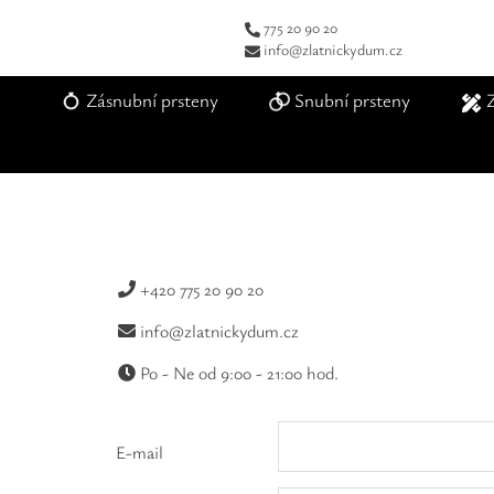
775 20 90 20
info@zlatnickydum.cz
Zásnubní prsteny
Snubní prsteny
+420 775 20 90 20
info@zlatnickydum.cz
Po - Ne od 9:00 - 21:00 hod.
E-mail