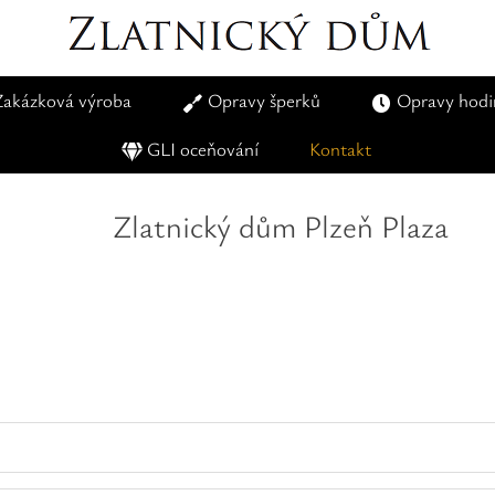
Zakázková výroba
Opravy šperků
Opravy hodi
GLI oceňování
Kontakt
Zlatnický dům Plzeň Plaza