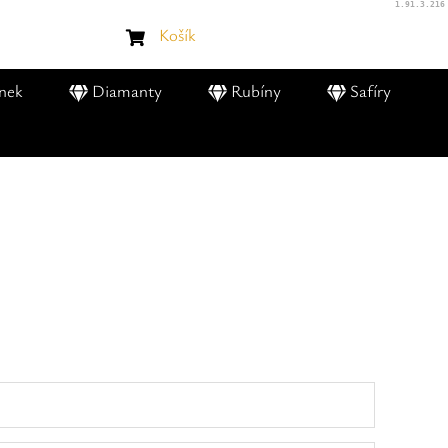
1.91.3.216
Košík
nek
Diamanty
Rubíny
Safíry