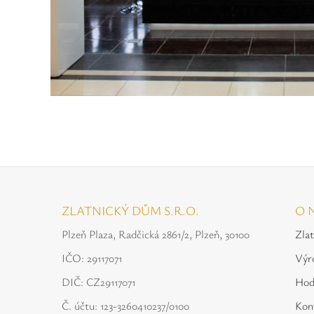
ZLATNICKÝ DŮM S.R.O.
O 
Plzeň Plaza, Radčická 2861/2, Plzeň, 30100
Zla
IČO: 29117071
Výr
DIČ: CZ29117071
Hod
Č. účtu: 123-3260410237/0100
Kon