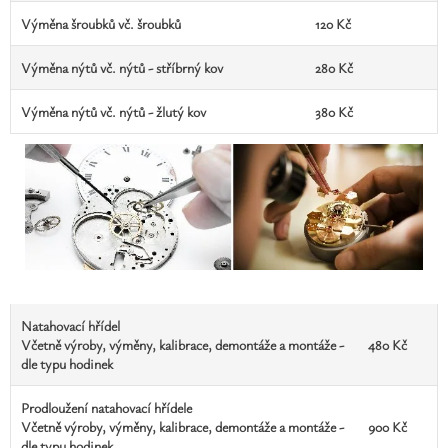
Výměna šroubků vč. šroubků
120 Kč
Výměna nýtů vč. nýtů - stříbrný kov
280 Kč
Výměna nýtů vč. nýtů - žlutý kov
380 Kč
Natahovací hřídel
Včetně výroby, výměny, kalibrace, demontáže a montáže -
480 Kč
dle typu hodinek
Prodloužení natahovací hřídele
Včetně výroby, výměny, kalibrace, demontáže a montáže -
900 Kč
dle typu hodinek