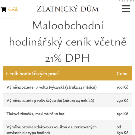
1.91.3.216
Košík
Maloobchodní
Zásnubní prsteny
hodinářský ceník včetně
Snubní prsteny
21% DPH
Zakázková výroba
Opravy šperků
Ceník hodinářských prací
Cena
Opravy hodinek
Výměna baterie 1,5 voltu švýcarská (záruka 24 měsíců)
190 Kč
Výměna baterie 3 volty švýcarská (záruka 24 měsíců)
290 Kč
Diamanty
Tlaková zkouška, maximálně 10 bar
190 Kč
Rubíny
Výměna baterie s tlakovou zkouškou v autorizovaných
od
servisech dle typu hodinek
650 Kč