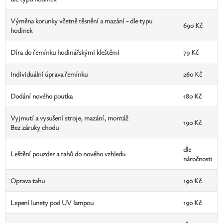
Výměna korunky včetně těsnění a mazání - dle typu
690 Kč
hodinek
Díra do řemínku hodinářskými kleštěmi
79 Kč
Individuální úprava řemínku
260 Kč
Dodání nového poutka
180 Kč
Vyjmutí a vysušení stroje, mazání, montáž
190 Kč
Bez záruky chodu
dle
Leštění pouzder a tahů do nového vzhledu
náročnosti
Oprava tahu
190 Kč
Lepení lunety pod UV lampou
190 Kč