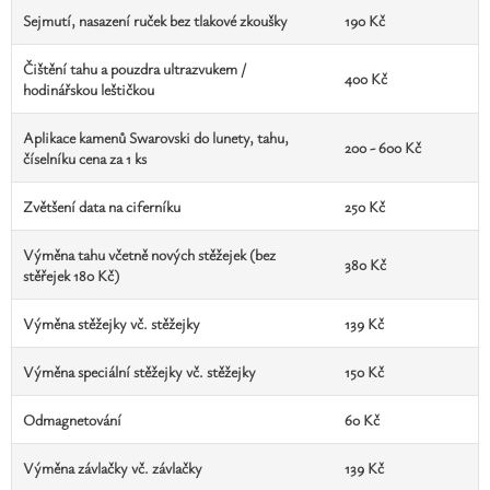
Sejmutí, nasazení ruček bez tlakové zkoušky
190 Kč
Čištění tahu a pouzdra ultrazvukem /
400 Kč
hodinářskou leštičkou
Aplikace kamenů Swarovski do lunety, tahu,
200 - 600 Kč
číselníku cena za 1 ks
Zvětšení data na ciferníku
250 Kč
Výměna tahu včetně nových stěžejek (bez
380 Kč
stěřejek 180 Kč)
Výměna stěžejky vč. stěžejky
139 Kč
Výměna speciální stěžejky vč. stěžejky
150 Kč
Odmagnetování
60 Kč
Výměna závlačky vč. závlačky
139 Kč