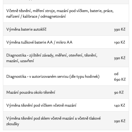
Safíry
Včetně těsnění, měření stroje, mazání pod víčkem, baterie, práce,
GLI oceňování
nařízení / kalibrace / odmagnetování
Výměna baterie autoklíč
390 Kč
Kontakt
Výměna tužkové baterie AA / mikro AA
190 Kč
Diagnostika - zjištění závady, měření, otevření, těsnění,
390 Kč
mazání, uzavření
od
Diagnostika - v autorizovaném servisu (dle typu hodinek)
690 Kč
Mazání pouzdra okolo těsnění
90 Kč
Výměna těsnění pod víčkem včetně mazání
140 Kč
Výměna těsnění pod sklem včetně mazání a včetně tlakové
290 Kč
zkoušky