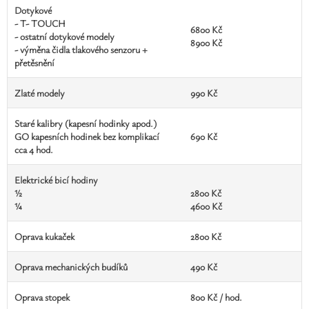
Dotykové
- T- TOUCH
6800 Kč
- ostatní dotykové modely
8900 Kč
- výměna čidla tlakového senzoru +
přetěsnění
Zlaté modely
990 Kč
Staré kalibry (kapesní hodinky apod.)
GO kapesních hodinek bez komplikací
690 Kč
cca 4 hod.
Elektrické bicí hodiny
½
2800 Kč
¼
4600 Kč
Oprava kukaček
2800 Kč
Oprava mechanických budíků
490 Kč
Oprava stopek
800 Kč / hod.