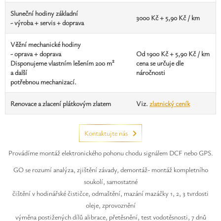
Sluneční hodiny základní
3000 Kč + 5,90 Kč / km
- výroba + servis + doprava
Věžní mechanické hodiny
- oprava + doprava
Od 1900 Kč + 5,90 Kč / km
Disponujeme vlastním lešením 200 m²
cena se určuje dle
a další
náročnosti
potřebnou mechanizací.
Renovace a zlacení plátkovým zlatem
Viz.
zlatnický ceník
Kontaktujte nás
Provádíme montáž elektronického pohonu chodu signálem DCF nebo GPS.
GO se rozumí analýza, zjištění závady, demontáž- montáž kompletního
soukolí, samostatné
čištění v hodinářské čističce, odmaštění, mazání mazáčky 1, 2, 3 tvrdosti
oleje, zprovoznění
výměna postižených dílů alibrace, přetěsnění, test vodotěsnosti, 7 dnů