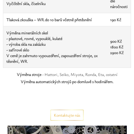
dle
Vyčištění skla, číselníku
náročnosti
Tlaková zkouška – WR do 10 barů včetně přetěsnění
190 Kč
Výměna minerálních skel
- plastové, rovné, vypouklé, kulaté
900 Kč
- výroba skla na zakázku
1800 Kč
- safírové sklo
2900 Kč
V ceně je zahrnuto vypouzdření, zapouzdření stroje, 2x
těsnění, WR
Výměna stroje
- Hattori, Seiko, Miyota, Ronda, Eta, ostatní
Výměna automatických strojů po domluvě s hodinářem.
Kontaktujte nás