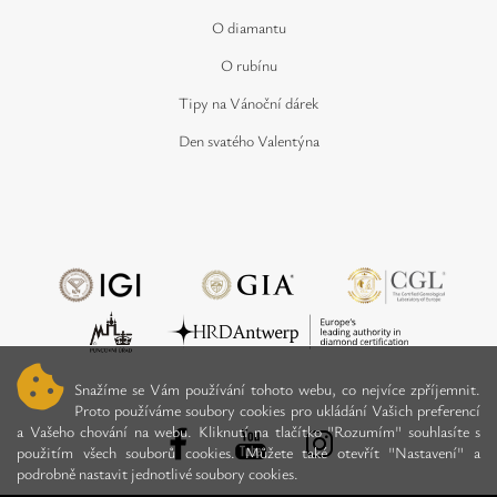
O diamantu
O rubínu
Tipy na Vánoční dárek
Den svatého Valentýna
Snažíme se Vám používání tohoto webu, co nejvíce zpříjemnit.
Proto používáme soubory cookies pro ukládání Vašich preferencí
a Vašeho chování na webu. Kliknutí na tlačítko "Rozumím" souhlasíte s
použitím všech souborů cookies. Můžete také otevřít "Nastavení" a
podrobně nastavit jednotlivé soubory cookies.