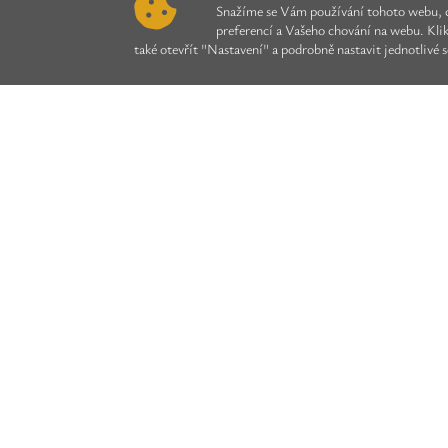
Snažíme se Vám používání tohoto webu, c
preferencí a Vašeho chování na webu. Kli
také otevřít "Nastavení" a podrobně nastavit jednotlivé 
Zlatni
Zakladatel Zlatni
E-mail
Telefon
Zpráva