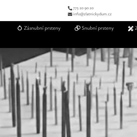
775 20 90 20
info@zlatnickydum.cz
Zásnubní prsteny
Snubní prsteny