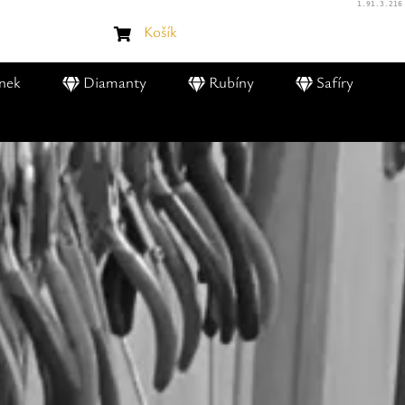
1.91.3.216
Košík
nek
Diamanty
Rubíny
Safíry