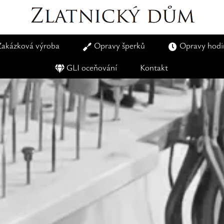
Zakázková výroba
Opravy šperků
Opravy hodi
GLI oceňování
Kontakt