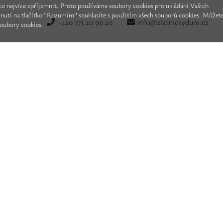
o nejvíce zpříjemnit. Proto používáme soubory cookies pro ukládání Vašich
knutí na tlačítko "Rozumím" souhlasíte s použitím všech souborů cookies. Můžet
+420 775 20 90 20
info@zlatnickydum.cz
soubory cookies.
Zašlete nám obrázek, nebo Vaší představu šperků, diamantů, safírů, n
cký dům,
Vám obratem vše zdarma navrhne a nacení, a to za bezkonku
ckého domu, výrobce a specialista pro drahé kameny a zlato od roku 1