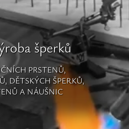
ýroba šperků
IČNÍCH PRSTENŮ,
Ů, DĚTSKÝCH ŠPERKŮ,
TENŮ A NÁUŠNIC