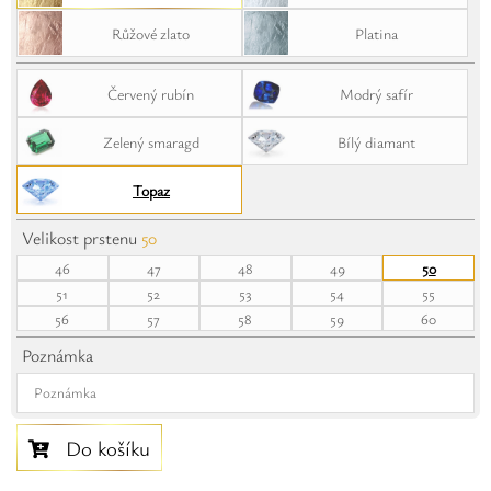
Safíry
Růžové zlato
Platina
GLI oceňování
Červený rubín
Modrý safír
Kontakt
Zelený smaragd
Bílý diamant
Topaz
Velikost prstenu
50
46
47
48
49
50
51
52
53
54
55
56
57
58
59
60
Poznámka
Do košíku