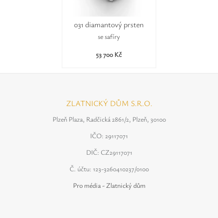
031 diamantový prsten
se safíry
53 700 Kč
ZLATNICKÝ DŮM S.R.O.
Plzeň Plaza, Radčická 2861/2, Plzeň, 30100
IČO: 29117071
DIČ: CZ29117071
Č. účtu: 123-3260410237/0100
Pro média - Zlatnický dům