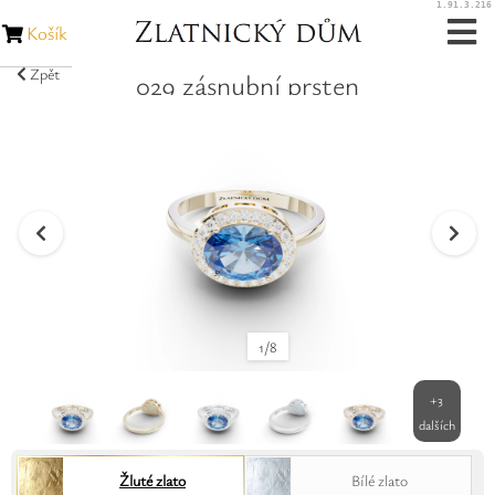
1.91.3.216
Košík
Zpět
029 zásnubní prsten
Zásnubní prsteny
Snubní prsteny
Zakázková výroba
Opravy šperků
Opravy hodinek
1
/
8
Diamanty
+
3
dalších
Rubíny
Žluté zlato
Bílé zlato