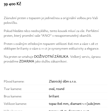
39 400 Kč
Zásnubní prsten s topazem je jedinečnou a originální volbou pro Vaši
polovičku.
Pokud hledáte něco neobvyklého, tento kousek mluví za vše. Perfektní
prsten, který promění vaše "ANO" v nezapomenutelný okamžik.
Prsten s oválným středovým topazem velikosti 8x6 mm a váze 1.08 ct
obklopen brilianty o váze 0.11 ct je synonymem exkluzivity a elegance.
Na prsten se vztahuje
DOŽIVOTNÍ ZÁRUKA
. Veškerý servis, úpravu
provádíme
ZDARMA
jako službu zákazníkovi.
Původ kamene:
Zlatnický dům s.r.o.
Tvar kamene:
oval, round
Brus kamene:
briliant
Velikost kamene:
topaz 8x6 mm, diamant 1.1 (22ks)mm
Váha kamene:
topaz 1.08 ct, diamant 0.11 ct