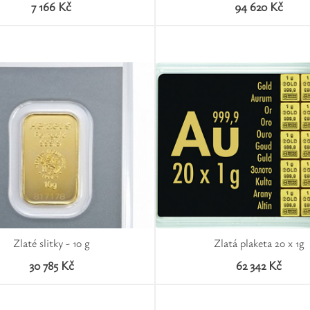
7 166 Kč
94 620 Kč
Zlaté slitky - 10 g
Zlatá plaketa 20 x 1g
30 785 Kč
62 342 Kč