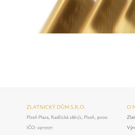
ZLATNICKÝ DŮM S.R.O.
O 
Plzeň Plaza, Radčická 2861/2, Plzeň, 30100
Zla
IČO: 29117071
Výr