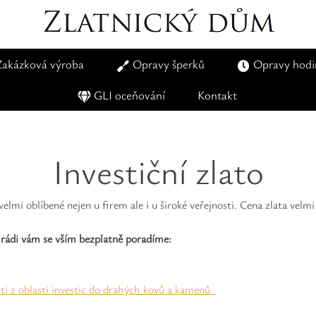
Zakázková výroba
Opravy šperků
Opravy hodi
GLI oceňování
Kontakt
Investiční zlato
lmi oblíbené nejen u firem ale i u široké veřejnosti. Cena zlata velmi
 rádi vám se vším bezplatně poradíme:
ti z oblasti investic do drahých kovů a kamenů.