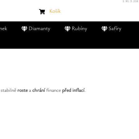
1.91.3.216
Košík
nek
Diamanty
Rubíny
Safíry
 stabilně
roste
a
chrání
finance
před inflací
.