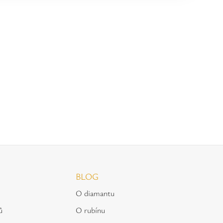
BLOG
O diamantu
ů
O rubínu