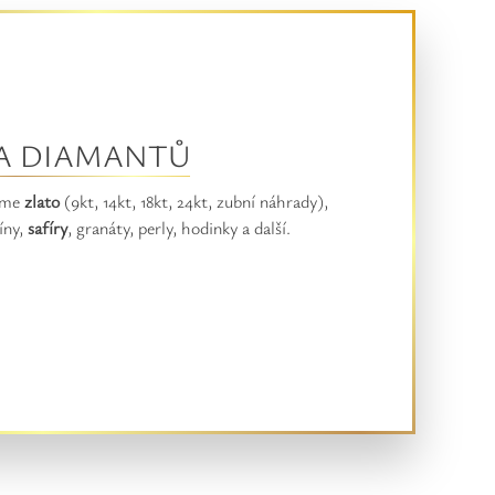
 A DIAMANTŮ
eme
zlato
(9kt, 14kt, 18kt, 24kt, zubní náhrady),
bíny,
safíry
, granáty, perly, hodinky a další.