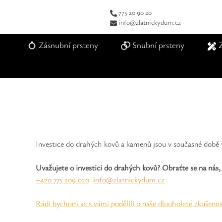
775 20 90 20
info@zlatnickydum.cz
Zásnubní prsteny
Snubní prsteny
Investice do drahých kovů a kamenů jsou v současné době ve
Uvažujete o investici do drahých kovů? Obraťte se na nás,
+420 775 209 020
info@zlatnickydum.cz
Rádi bychom se s vámi podělili o naše dlouholeté zkušenos