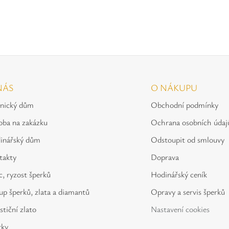
NÁS
O NÁKUPU
tnický dům
Obchodní podmínky
oba na zakázku
Ochrana osobních údaj
inářský dům
Odstoupit od smlouvy
takty
Doprava
, ryzost šperků
Hodinářský ceník
p šperků, zlata a diamantů
Opravy a servis šperků
stiční zlato
Nastavení cookies
rky