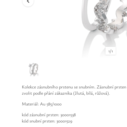
1
/
1
Kolekce zásnubního prstenu se snubním. Zásnubní prsten z
zvolit podle přání zákazníka (žlutá, bílá, růžová).
Materiál: Au 585/1000
kód zásnubní prsten: 30001538
kód snubní prsten: 30001529