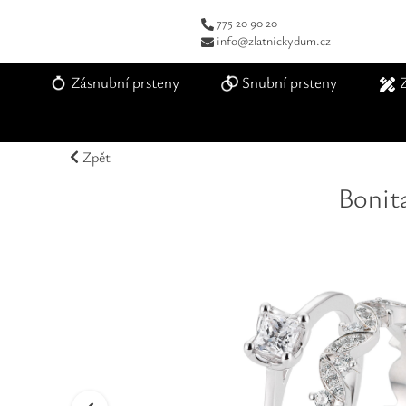
775 20 90 20
info@zlatnickydum.cz
Zásnubní prsteny
Snubní prsteny
Zpět
Bonit