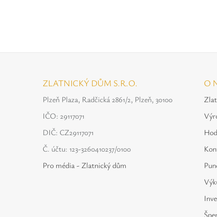
ZLATNICKÝ DŮM S.R.O.
O 
Plzeň Plaza, Radčická 2861/2, Plzeň, 30100
Zla
IČO: 29117071
Výr
DIČ: CZ29117071
Hod
Č. účtu: 123-3260410237/0100
Kon
Pro média - Zlatnický dům
Punc
Výku
Inve
Špe