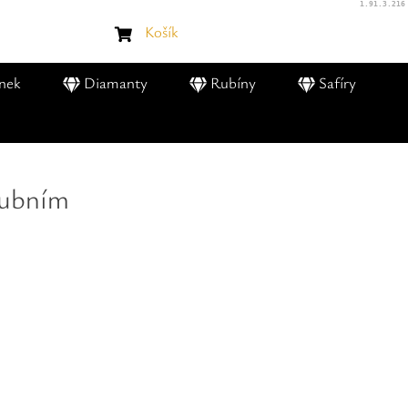
1.91.3.216
Košík
nek
Diamanty
Rubíny
Safíry
nubním