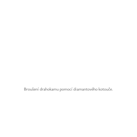
Safíry
GLI oceňování
Kontakt
Broušení drahokamu pomocí diamantového kotouče.