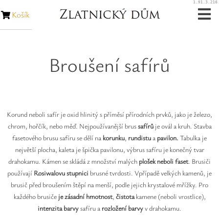
1.91.3.216
Košík
Zásnubní prsteny
Broušení safírů
Snubní prsteny
Zakázková výroba
Korund neboli safír je oxid hlinitý s příměsí přírodních prvků, jako je železo,
Opravy šperků
chrom, hořčík, nebo měď. Nejpoužívanější brus
safírů
je ovál a kruh. Stavba
fasetového brusu safíru se dělí na
korunku
,
rundistu
a
pavilon.
Tabulka je
Opravy hodinek
největší plocha, kaleta je špička pavilonu, výbrus safíru je konečný tvar
drahokamu. Kámen se skládá z množství malých
plošek neboli faset
. Brusiči
Diamanty
používají
Rosiwalovu stupnici
brusné tvrdosti. Vpřípadě velkých kamenů, je
brusič před broušením štěpí na menší, podle jejich krystalové mřížky. Pro
Rubíny
každého brusiče
je zásadní
hmotnost
,
čistota
kamene (neboli vrostlice),
intenzita barvy
safíru a
rozložení barvy
v drahokamu.