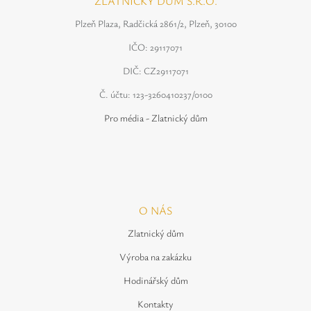
ZLATNICKÝ DŮM S.R.O.
Plzeň Plaza, Radčická 2861/2, Plzeň, 30100
IČO: 29117071
DIČ: CZ29117071
Č. účtu: 123-3260410237/0100
Pro média - Zlatnický dům
O NÁS
Zlatnický dům
Výroba na zakázku
Hodinářský dům
Kontakty