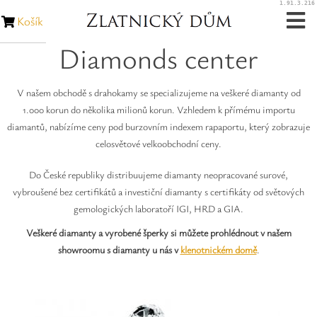
1.91.3.216
Košík
Diamonds center
Zásnubní prsteny
Snubní prsteny
V našem obchodě s drahokamy se specializujeme na veškeré diamanty od
1.000 korun do několika milionů korun. Vzhledem k přímému importu
diamantů, nabízíme ceny pod burzovním indexem rapaportu, který zobrazuje
Zakázková výroba
celosvětové velkoobchodní ceny.
Opravy šperků
Do České republiky distribuujeme diamanty neopracované surové,
vybroušené bez certifikátů a investiční diamanty s certifikáty od světových
Opravy hodinek
gemologických laboratoří IGI, HRD a GIA.
Veškeré diamanty a vyrobené šperky si můžete prohlédnout v našem
Diamanty
showroomu s diamanty u nás v
klenotnickém domě
.
Rubíny