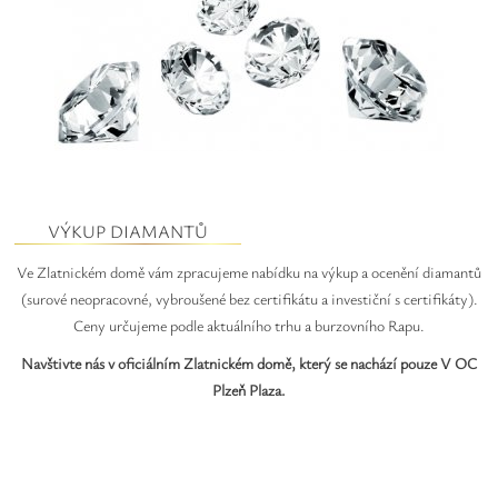
Safíry
GLI oceňování
Kontakt
VÝKUP DIAMANTŮ
Ve Zlatnickém domě vám zpracujeme nabídku na výkup a ocenění diamantů
(surové neopracovné, vybroušené bez certifikátu a investiční s certifikáty).
Ceny určujeme podle aktuálního trhu a burzovního Rapu.
Navštivte nás v oficiálním Zlatnickém domě, který se nachází pouze V OC
Plzeň Plaza.