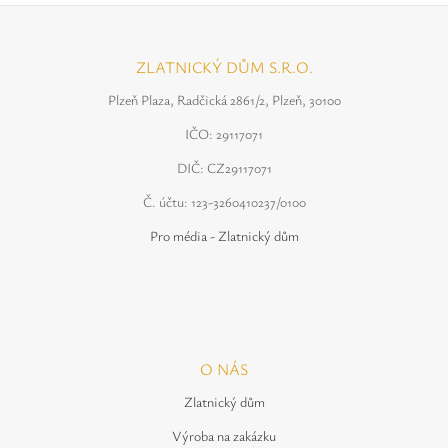
ZLATNICKÝ DŮM S.R.O.
Plzeň Plaza, Radčická 2861/2, Plzeň, 30100
IČO: 29117071
DIČ: CZ29117071
Č. účtu: 123-3260410237/0100
Pro média - Zlatnický dům
O NÁS
Zlatnický dům
Výroba na zakázku