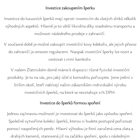
Safíry
Investice zakoupením šperku
GLI oceňování
Investice do luxusních šperků mají oproti investicím do zlatých slitků několik
výhodných aspektů. Hlavně je to větší likvidita díky snadnému transportu a
Kontakt
možnosti následného prodeje v zahraničí.
V současné době je možné zakoupit investiční kovy kdekoliv, ale jejich převoz
do zahraničí je omezen regulacemi. Naopak investiční šperky lze nosit a
cestovat s nimi kamkoliv.
V našem Zlatnickém domě máme k dispozici různé fyzické investiční
produkty. Je to na vás, pro jaký účel si komoditu pořizujete. Jsme jediní v
širším okolí, kteří nabízejí našim zákazníkům individuální výrobu
investičních šperků, na které se nevztahuje 21% DPH.
Investice do šperků formou spoření
Jednou zajímavou možností je investovat do šperků jako způsobu spoření.
Společně vytvoříme kolekci šperků, kterou si budete postupně pořizovat
pomocí naspořených peněz. Hlavní výhodou je fixní zaručená cena zlata a
drahých kamenů, stanovená již na začátku spoření, spolu s následným