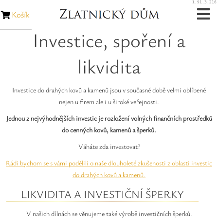
1.91.3.216
Košík
Investice, spoření a
Zásnubní prsteny
likvidita
Snubní prsteny
Zakázková výroba
Investice do drahých kovů a kamenů jsou v současné době velmi oblíbené
nejen u firem ale i u široké veřejnosti.
Opravy šperků
Jednou z nejvýhodnějších investic je rozložení volných finančních prostředků
do cenných kovů, kamenů a šperků.
Opravy hodinek
Váháte zda investovat?
Rádi bychom se s vámi podělili o naše dlouholeté zkušenosti z oblasti investic
Diamanty
do drahých kovů a kamenů.
LIKVIDITA A INVESTIČNÍ ŠPERKY
Rubíny
V našich dílnách se věnujeme také výrobě investičních šperků.