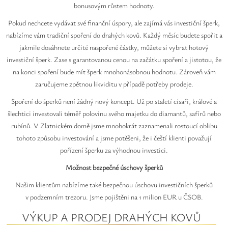
bonusovým růstem hodnoty.
Pokud nechcete vydávat své finanční úspory, ale zajímá vás investiční šperk,
nabízíme vám tradiční spoření do drahých kovů. Každý měsíc budete spořit a
jakmile dosáhnete určité naspořené částky, můžete si vybrat hotový
investiční šperk. Zase s garantovanou cenou na začátku spoření a jistotou, že
na konci spoření bude mít šperk mnohonásobnou hodnotu. Zároveň vám
zaručujeme zpětnou likviditu v případě potřeby prodeje.
Spoření do šperků není žádný nový koncept. Už po staletí císaři, králové a
šlechtici investovali téměř polovinu svého majetku do diamantů, safírů nebo
rubínů. V Zlatnickém domě jsme mnohokrát zaznamenali rostoucí oblibu
tohoto způsobu investování a jsme potěšeni, že i čeští klienti považují
pořízení šperku za výhodnou investici.
Možnost bezpečné úschovy šperků
Našim klientům nabízíme také bezpečnou úschovu investičních šperků
v podzemním trezoru. Jsme pojištěni na 1 milion EUR u ČSOB.
VÝKUP A PRODEJ DRAHÝCH KOVŮ