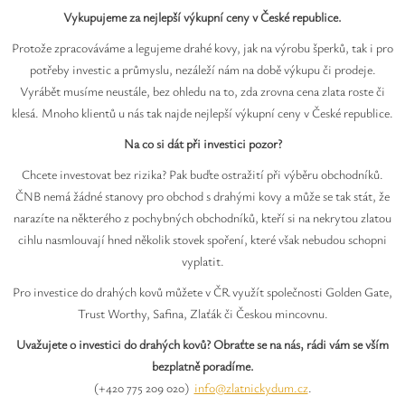
Vykupujeme za nejlepší výkupní ceny v České republice.
Protože zpracováváme a legujeme drahé kovy, jak na výrobu šperků, tak i pro
potřeby investic a průmyslu, nezáleží nám na době výkupu či prodeje.
Vyrábět musíme neustále, bez ohledu na to, zda zrovna cena zlata roste či
klesá. Mnoho klientů u nás tak najde nejlepší výkupní ceny v České republice.
Na co si dát při investici pozor?
Chcete investovat bez rizika? Pak buďte ostražití při výběru obchodníků.
ČNB nemá žádné stanovy pro obchod s drahými kovy a může se tak stát, že
narazíte na některého z pochybných obchodníků, kteří si na nekrytou zlatou
cihlu nasmlouvají hned několik stovek spoření, které však nebudou schopni
vyplatit.
Pro investice do drahých kovů můžete v ČR využít společnosti Golden Gate,
Trust Worthy, Safina, Zlaťák či Českou mincovnu.
Uvažujete o investici do drahých kovů? Obraťte se na nás, rádi vám se vším
bezplatně poradíme.
(+420 775 209 020)
info@zlatnickydum.cz
.