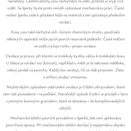
Safíry
namáhány. Leštěné plochy jsou náchylnější na oděr, protože je vryp více
vidět. Se šperky byste proto neměli vykonávat mechanickou práci. Časté
nošení šperku vede k působení kůže na materiál a ten způsobuje především
GLI oceňování
oxidaci.
Kontakt
Kovy jsou také náchylné vůči různým chemickým vlivům, používání
některých saponátů může jejich povrch nezvratně poškodit. Časté máčení
ve vodě zvyšuje riziko i projev oxidace.
Oxidace je proces, při kterém se molekuly kyslíku vážou k molekulám kovu.
U železa je oxidací rez (koroze), například u mědi je to takzvaná měděnka,
zelený povlak na povrchu. Každý kov oxiduje, liší se však projevem. Zlato
a stříbro oxidací ztmavnou.
Nejšetrnějším způsobem odstranění oxidace je čištění ultrazvukem, které
vám rádi provedeme i na počkání. Náročnější způsob čistění se provádí v lázni
s jemnými kovovými granulemi, které se dostanou i do komplikovanějších
záhybů.
Mechanické leštění povrchů provádíme u šperků, kde není aplikována
povrchová úprava. Při mechanickém leštění dochází k nepatrnému úbytku