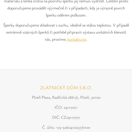
materiálu a tenká vrstva na povrchu šperku jej nemusí vydržet. Leštění proto
doporučujeme provádět výjimečně či v případech, kdy je výrazně povrch
šperku oděrem poškozen.
Šperky doporučujeme skladovat v suchu, ideálně se stálou teplotou. V případě
extrémně vzácných šperků či potřebě připravit výstavu unikátních klenotů
nás, prosíme,
kontaktujte
.
ZLATNICKÝ DŮM S.R.O.
Plzeň Plaza, Radčická 2861/2, Plzeň, 30100
IČO: 29117071
DIČ: CZ29117071
Č. účtu: 123-3260410237/0100