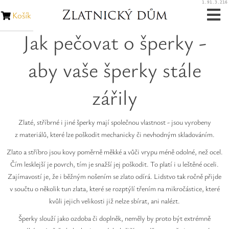
1.91.3.216
Košík
Jak pečovat o šperky -
Zásnubní prsteny
aby vaše šperky stále
Snubní prsteny
zářily
Zakázková výroba
Opravy šperků
Zlaté, stříbrné i jiné šperky mají společnou vlastnost - jsou vyrobeny
z materiálů, které lze poškodit mechanicky či nevhodným skladováním.
Opravy hodinek
Zlato a stříbro jsou kovy poměrně měkké a vůči vrypu méně odolné, než ocel.
Čím lesklejší je povrch, tím je snažší jej poškodit. To platí i u leštěné oceli.
Diamanty
Zajímavostí je, že i běžným nošením se zlato odírá. Lidstvo tak ročně přijde
v součtu o několik tun zlata, které se rozptýlí třením na mikročástice, které
kvůli jejich velikosti již nelze sbírat, ani nalézt.
Rubíny
Šperky slouží jako ozdoba či doplněk, neměly by proto být extrémně