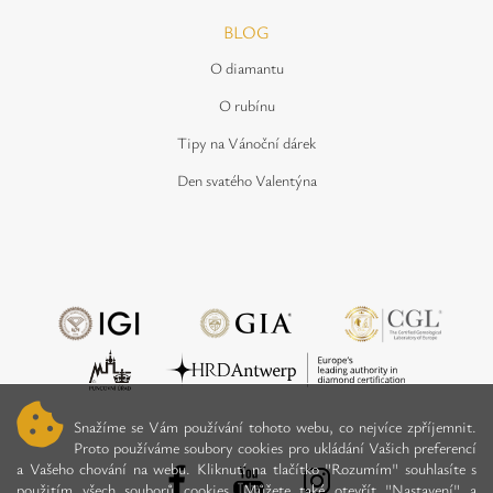
BLOG
O diamantu
O rubínu
Tipy na Vánoční dárek
Den svatého Valentýna
Snažíme se Vám používání tohoto webu, co nejvíce zpříjemnit.
Proto používáme soubory cookies pro ukládání Vašich preferencí
a Vašeho chování na webu. Kliknutí na tlačítko "Rozumím" souhlasíte s
použitím všech souborů cookies. Můžete také otevřít "Nastavení" a