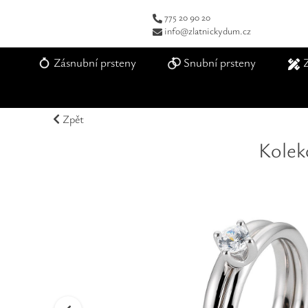
775 20 90 20
info@zlatnickydum.cz
Zásnubní prsteny
Snubní prsteny
Zpět
Kolek