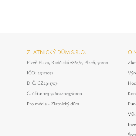
ZLATNICKÝ DŮM S.R.O.
O 
Plzeň Plaza, Radčická 2861/2, Plzeň, 30100
Zla
IČO: 29117071
Výr
DIČ: CZ29117071
Hod
Č. účtu: 123-3260410237/0100
Kon
Pro média - Zlatnický dům
Punc
Výku
Inve
Špe