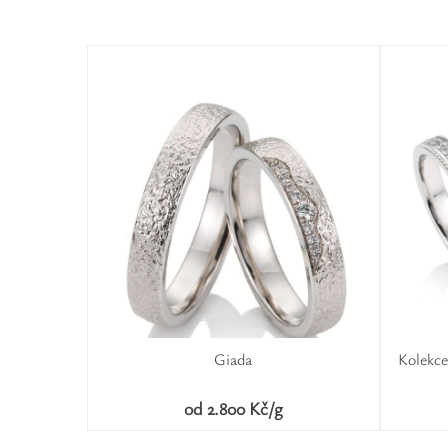
Giada
Kolekce
od 2.800 Kč/g