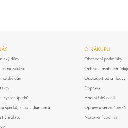
NÁS
O NÁKUPU
tnický dům
Obchodní podmínky
oba na zakázku
Ochrana osobních údaj
inářský dům
Odstoupit od smlouvy
takty
Doprava
, ryzost šperků
Hodinářský ceník
p šperků, zlata a diamantů
Opravy a servis šperků
stiční zlato
Nastavení cookies
rky