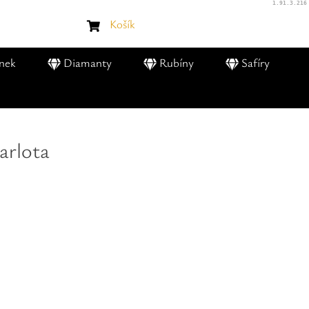
1.91.3.216
Košík
nek
Diamanty
Rubíny
Safíry
arlota