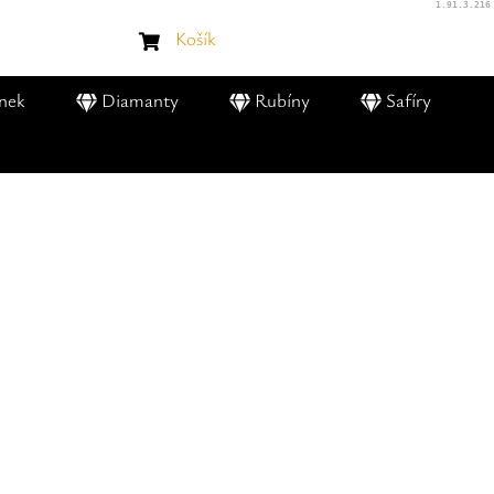
1.91.3.216
Košík
nek
Diamanty
Rubíny
Safíry