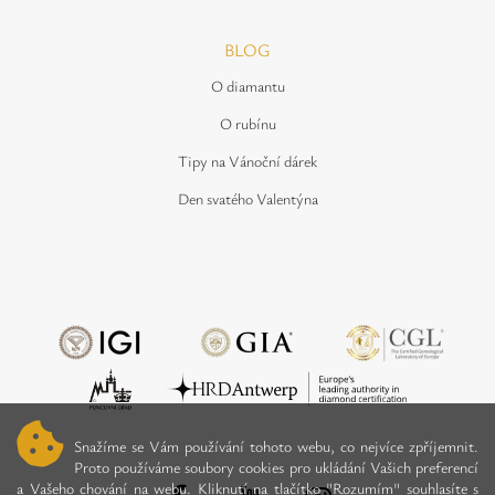
BLOG
O diamantu
O rubínu
Tipy na Vánoční dárek
Den svatého Valentýna
Snažíme se Vám používání tohoto webu, co nejvíce zpříjemnit.
Proto používáme soubory cookies pro ukládání Vašich preferencí
a Vašeho chování na webu. Kliknutí na tlačítko "Rozumím" souhlasíte s