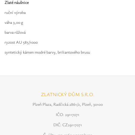
Safíry
Zlaté náušnice
ruční výroba
GLI oceňování
váha 3,00 g
Kontakt
barva růžová
ryzost AU 585/1000
syntetický kámen modré barvy, briliantového brusu
ZLATNICKÝ DŮM S.R.O.
Plzeň Plaza, Radčická 2861/2, Plzeň, 30100
IČO: 29117071
DIČ: CZ29117071
Č. účtu: 123-3260410237/0100