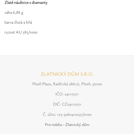
Safíry
Zlaté náušnice s diamanty
váha 6,88 g
GLI oceňování
barva žlutá a bílá
Kontakt
ryzost AU 585/1000
ZLATNICKÝ DŮM S.R.O.
Plzeň Plaza, Radčická 2861/2, Plzeň, 30100
IČO: 29117071
DIČ: CZ29117071
Č. účtu: 123-3260410237/0100
Pro média - Zlatnický dům