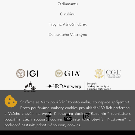
O diamantu
O rubínu
Tipy na Vánoční dárek
Den svatého Valentýna
Snažíme se Vám používání tohoto webu, co nejvíce zpříjemnit.
Proto používáme soubory cookies pro ukládání Vašich preferencí
a Vašeho chování na webu. Kliknutí na tlačítko "Rozumím" souhlasíte s
použitím všech souborů cookies. Můžete také otevřít "Nastavení" a
podrobně nastavit jednotlivé soubory cookies.