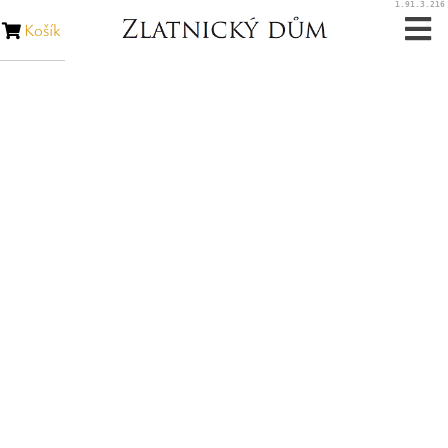
1.91.3.216
Košík
Zásnubní prsteny
Snubní prsteny
Zakázková výroba
Opravy šperků
Opravy hodinek
Diamanty
Rubíny