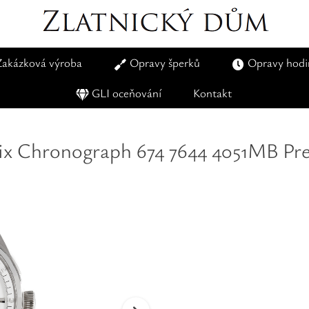
Zakázková výroba
Opravy šperků
Opravy hodi
GLI oceňování
Kontakt
tix Chronograph 674 7644 4051MB P