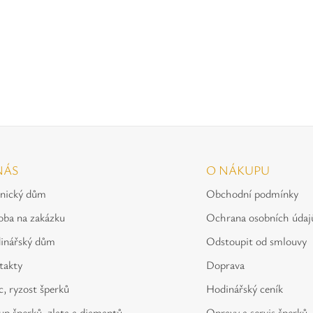
NÁS
O NÁKUPU
tnický dům
Obchodní podmínky
oba na zakázku
Ochrana osobních údaj
inářský dům
Odstoupit od smlouvy
takty
Doprava
, ryzost šperků
Hodinářský ceník
p šperků, zlata a diamantů
Opravy a servis šperků