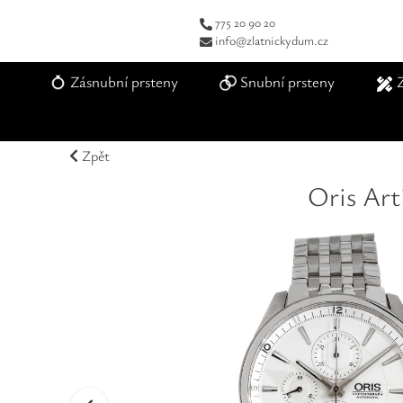
775 20 90 20
info@zlatnickydum.cz
Zásnubní prsteny
Snubní prsteny
Zpět
Oris Ar