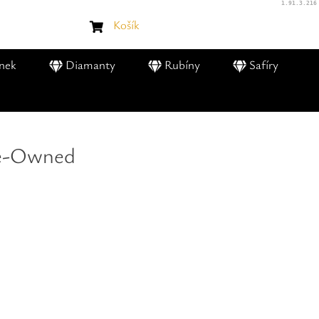
1.91.3.216
Košík
nek
Diamanty
Rubíny
Safíry
re-Owned