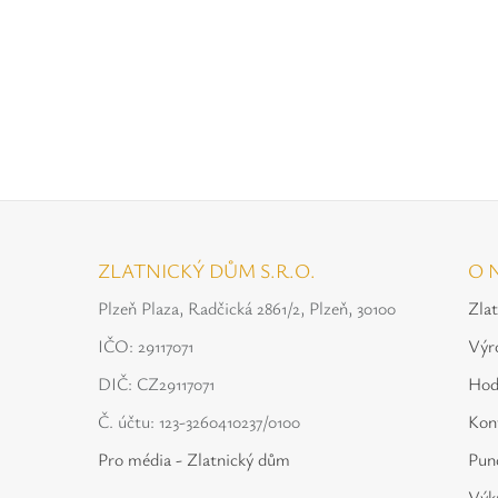
ZLATNICKÝ DŮM S.R.O.
O 
Plzeň Plaza, Radčická 2861/2, Plzeň, 30100
Zla
IČO: 29117071
Výr
DIČ: CZ29117071
Hod
Č. účtu: 123-3260410237/0100
Kon
Pro média - Zlatnický dům
Punc
Výku