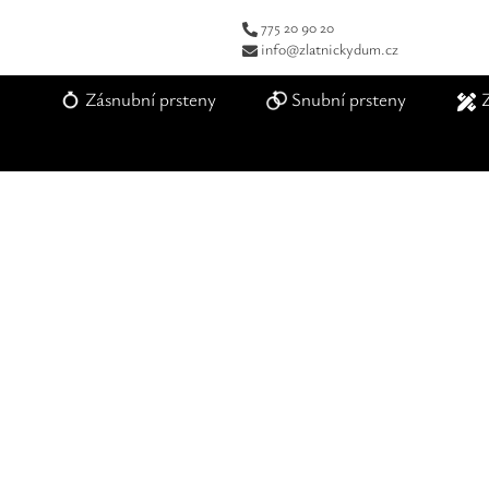
775 20 90 20
info@zlatnickydum.cz
Zásnubní prsteny
Snubní prsteny