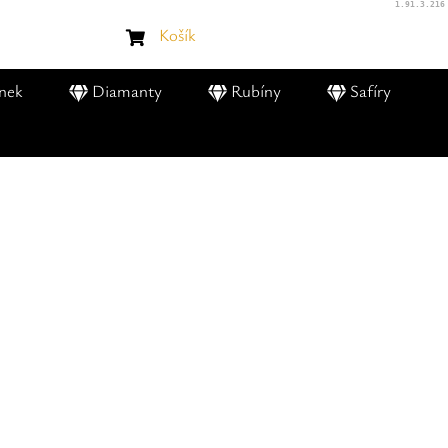
1.91.3.216
Košík
nek
Diamanty
Rubíny
Safíry