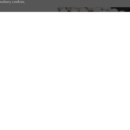
soubory cookies.
antovat, že Váš řetízek bude
taktujte nás a my Vám rádi