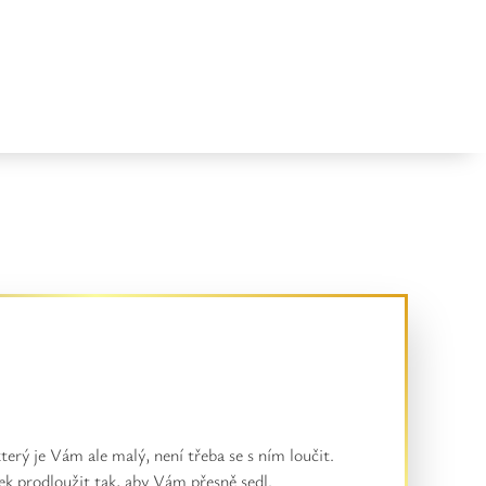
terý je Vám ale malý, není třeba se s ním loučit.
ek prodloužit tak, aby Vám přesně sedl.