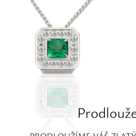
Prodlouže
PRODLOUŽÍME VÁŠ ZLATÝ