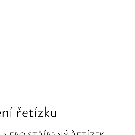
ní řetízku
 NEBO STŘÍBRNÝ ŘETÍZEK