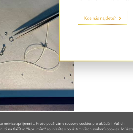
Kde nás najdete?
o nejvíce zpříjemnit. Proto používáme soubory cookies pro ukládání Vašich
knutí na tlačítko "Rozumím" souhlasíte s použitím všech souborů cookies. Můžet