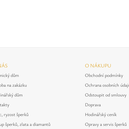
NÁS
O NÁKUPU
tnický dům
Obchodní podmínky
oba na zakázku
Ochrana osobních údaj
inářský dům
Odstoupit od smlouvy
takty
Doprava
, ryzost šperků
Hodinářský ceník
p šperků, zlata a diamantů
Opravy a servis šperků