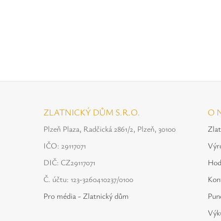
ZLATNICKÝ DŮM S.R.O.
O 
Plzeň Plaza, Radčická 2861/2, Plzeň, 30100
Zla
IČO: 29117071
Výr
DIČ: CZ29117071
Hod
Č. účtu: 123-3260410237/0100
Kon
Pro média - Zlatnický dům
Punc
Výku