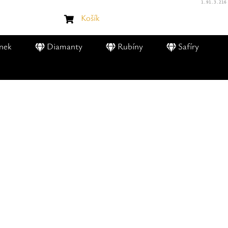
1.91.3.216
Košík
nek
Diamanty
Rubíny
Safíry