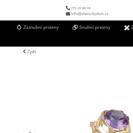
775 20 90 20
info@zlatnickydum.cz
Zásnubní prsteny
Snubní prsteny
Zpět