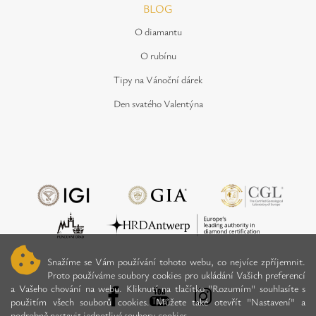
BLOG
O diamantu
O rubínu
Tipy na Vánoční dárek
Den svatého Valentýna
Snažíme se Vám používání tohoto webu, co nejvíce zpříjemnit.
Proto používáme soubory cookies pro ukládání Vašich preferencí
a Vašeho chování na webu. Kliknutí na tlačítko "Rozumím" souhlasíte s
použitím všech souborů cookies. Můžete také otevřít "Nastavení" a
podrobně nastavit jednotlivé soubory cookies.