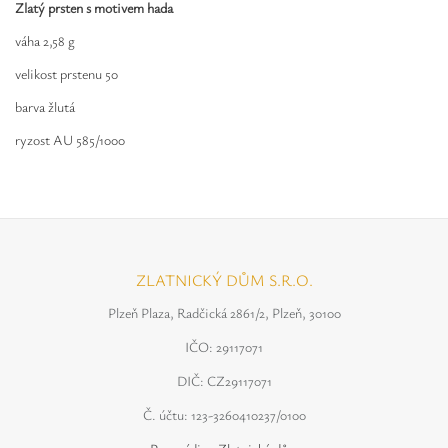
Safíry
Zlatý prsten s motivem hada
váha 2,58 g
GLI oceňování
velikost prstenu 50
Kontakt
barva žlutá
ryzost AU 585/1000
ZLATNICKÝ DŮM S.R.O.
Plzeň Plaza, Radčická 2861/2, Plzeň, 30100
IČO: 29117071
DIČ: CZ29117071
Č. účtu: 123-3260410237/0100