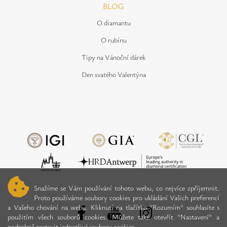
BLOG
O diamantu
O rubínu
Tipy na Vánoční dárek
Den svatého Valentýna
Snažíme se Vám používání tohoto webu, co nejvíce zpříjemnit.
Proto používáme soubory cookies pro ukládání Vašich preferencí
a Vašeho chování na webu. Kliknutí na tlačítko "Rozumím" souhlasíte s
použitím všech souborů cookies. Můžete také otevřít "Nastavení" a
podrobně nastavit jednotlivé soubory cookies.