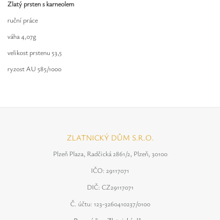
Safíry
Zlatý prsten s karneolem
ruční práce
GLI oceňování
váha 4,07g
Kontakt
velikost prstenu 53,5
ryzost AU 585/1000
ZLATNICKÝ DŮM S.R.O.
Plzeň Plaza, Radčická 2861/2, Plzeň, 30100
IČO: 29117071
DIČ: CZ29117071
Č. účtu: 123-3260410237/0100