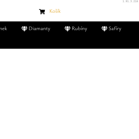
1.91.3.216
Košík
nek
Diamanty
Rubíny
Safíry