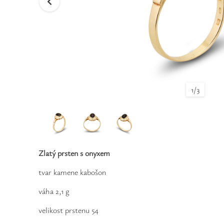
1
/
3
Zlatý prsten s onyxem
tvar kamene kabošon
váha 2,1 g
velikost prstenu 54