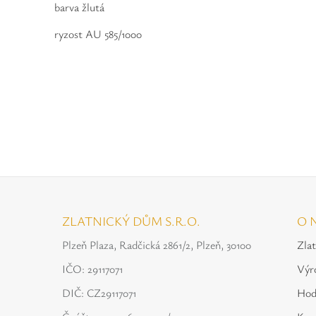
barva žlutá
ryzost AU 585/1000
ZLATNICKÝ DŮM S.R.O.
O 
Plzeň Plaza, Radčická 2861/2, Plzeň, 30100
Zla
IČO: 29117071
Výr
DIČ: CZ29117071
Hod