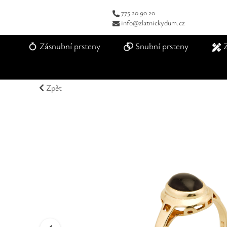
775 20 90 20
info@zlatnickydum.cz
Zásnubní prsteny
Snubní prsteny
Zpět