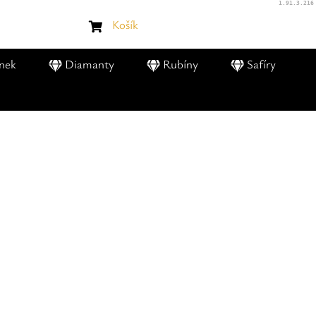
1.91.3.216
Košík
nek
Diamanty
Rubíny
Safíry