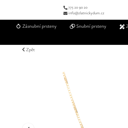
775 20 90 20
info@zlatnickydum.cz
Zásnubní prsteny
Snubní prsteny
Zpět