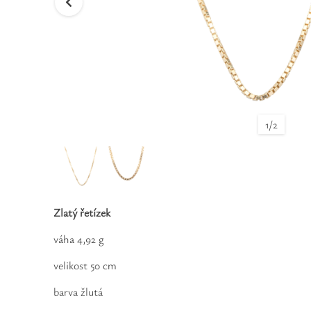
1
/
2
Zlatý řetízek
váha 4,92 g
velikost 50 cm
barva žlutá