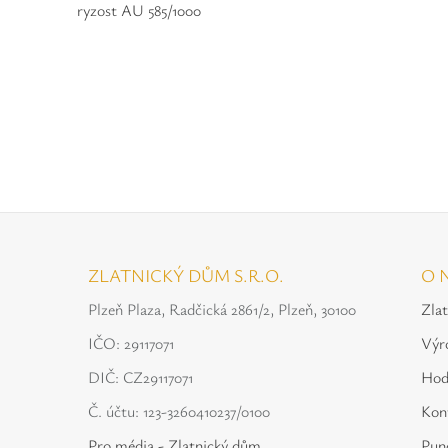
ryzost AU 585/1000
ZLATNICKÝ DŮM S.R.O.
O 
Plzeň Plaza, Radčická 2861/2, Plzeň, 30100
Zla
IČO: 29117071
Výr
DIČ: CZ29117071
Hod
Č. účtu: 123-3260410237/0100
Kon
Pro média - Zlatnický dům
Punc