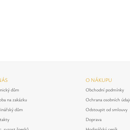
NÁS
O NÁKUPU
tnický dům
Obchodní podmínky
oba na zakázku
Ochrana osobních údaj
inářský dům
Odstoupit od smlouvy
takty
Doprava
, ryzost šperků
Hodinářský ceník