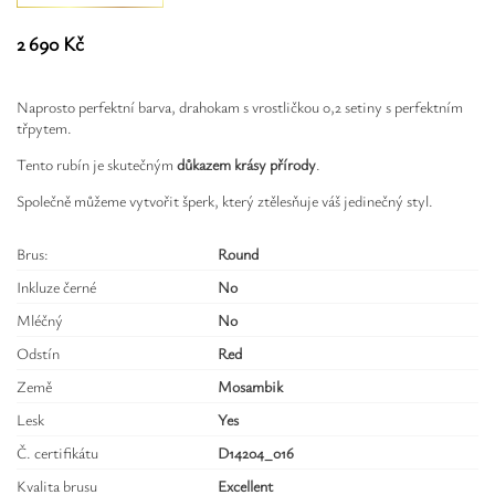
Safíry
2 690 Kč
GLI oceňování
Naprosto perfektní barva, drahokam s vrostličkou 0,2 setiny s perfektním
Kontakt
třpytem.
Tento rubín je skutečným
důkazem krásy přírody
.
Společně můžeme vytvořit šperk, který ztělesňuje váš jedinečný styl.
Brus:
Round
Inkluze černé
No
Mléčný
No
Odstín
Red
Země
Mosambik
Lesk
Yes
Č. certifikátu
D14204_016
Kvalita brusu
Excellent