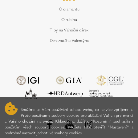
O diamantu
O rubínu
Tipy na Vánoční dárek
Den svatého Valentýna
Snažíme se Vám používání tohoto webu, co nejvíce zpříjemnit.
Proto používáme soubory cookies pro ukládání Vašich preferencí
a Vašeho chování na webu. Kliknutí na tlačítko "Rozumím" souhlasíte s
použitím všech souborů cookies. Můžete také otevřít "Nastavení" a
podrobně nastavit jednotlivé soubory cookies.