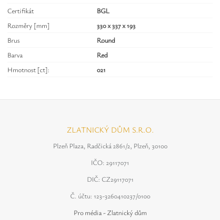
Certifikát
BGL
Rozměry [mm]
330 x 337 x 193
Brus
Round
Barva
Red
Hmotnost [ct]:
021
ZLATNICKÝ DŮM S.R.O.
Plzeň Plaza, Radčická 2861/2, Plzeň, 30100
IČO: 29117071
DIČ: CZ29117071
Č. účtu: 123-3260410237/0100
Pro média - Zlatnický dům