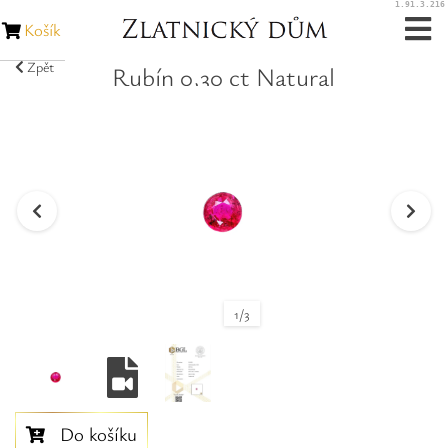
1.91.3.216
Košík
Zpět
Rubín 0,30 ct Natural
Zásnubní prsteny
Snubní prsteny
Zakázková výroba
Opravy šperků
Opravy hodinek
1
/
3
Diamanty
Rubíny
Do košíku