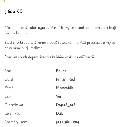
Safíry
3 600 Kč
GLI oceňování
Přírodní
menší rubín 0,30 ct
úžasné barvy se známkou chromu na okraji
Kontakt
koruny kamene.
Stačí si vybrat drahý kámen, podělit se s námi o Vaši představu a my se
postaráme o její realizaci.
Šperk vás bude doprovázet při každém kroku na vaší cestě.
Brus:
Round
Odstín
Pinkish Red
Země
Mosambik
Lesk
Yes
Č. certifikátu
D14228_028
Certifikát
BGL
Rozměry [mm]
375 x 382 x 204