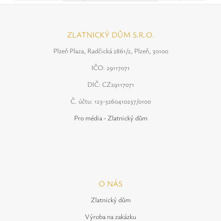
ZLATNICKÝ DŮM S.R.O.
Plzeň Plaza, Radčická 2861/2, Plzeň, 30100
IČO: 29117071
DIČ: CZ29117071
Č. účtu: 123-3260410237/0100
Pro média - Zlatnický dům
O NÁS
Zlatnický dům
Výroba na zakázku