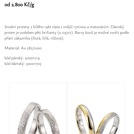
Safíry
od 2.800 Kč/g
GLI oceňování
Snubní prsteny z bílého 14kt zlata s vnější rytinou a matováním. Dámský
Kontakt
prsten je ozdoben pěti brilianty (0.037ct). Barvy kovů je možné zvolit podle
přání zákazníka (žlutá, bílá, růžová).
Materiál: Au 585/1000
kód pánský: 30001714
kód dámský: 30001705