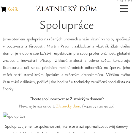
1.91.3.216
Košík
Spolupráce
Zásnubní prsteny
Snubní prsteny
Jsme otevřeni spolupráci na různých úrovních a naše hlavní principy spočívají
v poctivosti a férovosti. Martin Praum, zakladatel a vlastník Zlatnického
domu, je v oboru šperkařství respektován pro svou profesionálnost, globální
Zakázková výroba
znalost a inovativní přístup. Získává znalosti z celého světa, konzultuje
literaturu a učí se od předních mezinárodních odborníků na šperky. Jeho
Opravy šperků
vášeň patří starožitným šperkům a vzácným drahokamům. Většinu svého
času tráví v dílnách, pečlivě jako hodinář a technicky zaměřený specialista na
Opravy hodinek
šperky.
Chcete spolupracovat se Zlatnickým domem?
Diamanty
Neváhejte nás oslovit:
Zlatnický dům
. (+420 775 20 90 20)
Rubíny
Spolupracujeme i se společnostmi, které se snaží optimalizovat svůj daňový