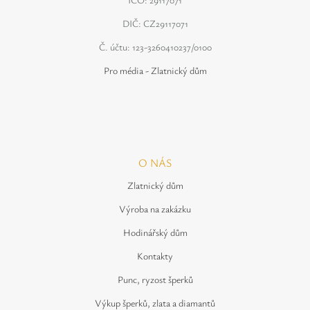
DIČ: CZ29117071
Č. účtu: 123-3260410237/0100
Pro média - Zlatnický dům
O NÁS
Zlatnický dům
Výroba na zakázku
Hodinářský dům
Kontakty
Punc, ryzost šperků
Výkup šperků, zlata a diamantů