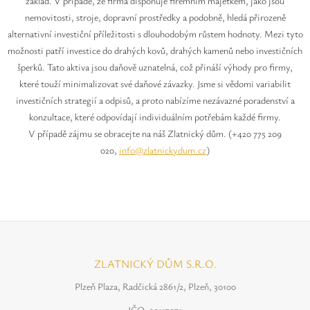
Safíry
základ. V případě, že firma disponuje firemním majetkem, jako jsou
nemovitosti, stroje, dopravní prostředky a podobně, hledá přirozeně
alternativní investiční příležitosti s dlouhodobým růstem hodnoty. Mezi tyto
GLI oceňování
možnosti patří investice do drahých kovů, drahých kamenů nebo investičních
šperků. Tato aktiva jsou daňově uznatelná, což přináší výhody pro firmy,
Kontakt
které touží minimalizovat své daňové závazky. Jsme si vědomi variabilit
investičních strategií a odpisů, a proto nabízíme nezávazné poradenství a
konzultace, které odpovídají individuálním potřebám každé firmy.
V případě zájmu se obracejte na náš Zlatnický dům. (+420 775 209
020,
info@zlatnickydum.cz
)
ZLATNICKÝ DŮM S.R.O.
Plzeň Plaza, Radčická 2861/2, Plzeň, 30100
IČO: 29117071