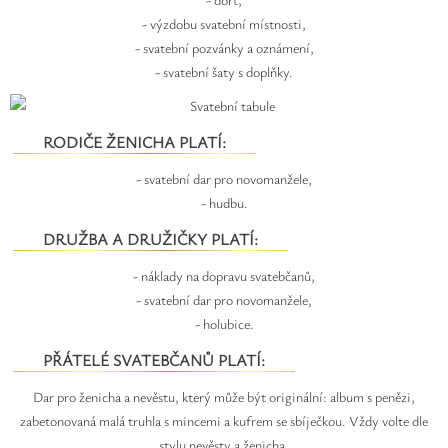
- výzdobu svatební místnosti,
- svatební pozvánky a oznámení,
- svatební šaty s doplňky.
RODIČE ŽENICHA PLATÍ:
- svatební dar pro novomanžele,
- hudbu.
DRUŽBA A DRUŽIČKY PLATÍ:
- náklady na dopravu svatebčanů,
- svatební dar pro novomanžele,
- holubice.
PŘÁTELÉ SVATEBČANŮ PLATÍ:
Dar pro ženicha a nevěstu, který může být originální: album s penězi,
zabetonovaná malá truhla s mincemi a kufrem se sbíječkou. Vždy volte dle
stylu nevěsty a ženicha.