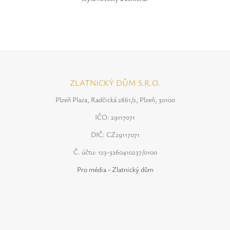
ZLATNICKÝ DŮM S.R.O.
Plzeň Plaza, Radčická 2861/2, Plzeň, 30100
IČO: 29117071
DIČ: CZ29117071
Č. účtu: 123-3260410237/0100
Pro média - Zlatnický dům