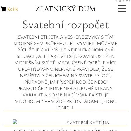
1.91.3.216
Košík
Svatební rozpočet
Zásnubní prsteny
SVATEBNÍ ETIKETA A VEŠKERÉ ZVYKY S TÍM
Snubní prsteny
SPOJENÉ SE V PRŮBĚHU LET VYVÍJEJÍ. MŮŽEME
ŘÍCI, ŽE JE OVLIVŇUJE NEJEN EKONOMICKÁ
Zakázková výroba
SITUACE, ALE TAKÉ VĚTŠÍ NEZÁVISLOST ŽEN
V DNEŠNÍM SVĚTĚ. V SOUČASNÉ DOBĚ JE VÍCE
UPLATŇOVÁNO NEPSANÉ PRAVIDLO, ŽE SE
Opravy šperků
NEVĚSTA A ŽENICHEM NA SVATBU SLOŽÍ,
PŘÍPADNĚ JIM PŘISPĚJÍ RODIČE NEBO
Opravy hodinek
PRARODIČE Z JEDNÉ NEBO DRUHÉ STRANY.
VARIANT A KOMBINACÍ VŠAK EXISTUJE
Diamanty
MNOHO. MY VÁM ZDE PŘEDKLÁDÁME JEDNU
Z NICH:
Rubíny