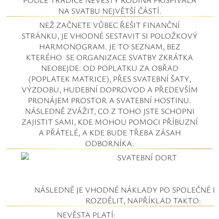
PODLE TRADICE NEVĚSTY RODINA PŘISPÍVALA
Safíry
NA SVATBU NEJVĚTŠÍ ČÁSTÍ.
NEŽ ZAČNETE VŮBEC ŘEŠIT FINANČNÍ
GLI oceňování
STRÁNKU, JE VHODNÉ SESTAVIT SI POLOŽKOVÝ
HARMONOGRAM. JE TO SEZNAM, BEZ
Kontakt
KTERÉHO SE ORGANIZACE SVATBY ZKRÁTKA
NEOBEJDE. OD POPLATKU ZA OBŘAD
(POPLATEK MATRICE), PŘES SVATEBNÍ ŠATY,
VÝZDOBU, HUDEBNÍ DOPROVOD A PŘEDEVŠÍM
PRONÁJEM PROSTOR A SVATEBNÍ HOSTINU.
NÁSLEDNĚ ZVÁŽIT, CO Z TOHO JSTE SCHOPNI
ZAJISTIT SAMI, KDE MOHOU POMOCI PŘÍBUZNÍ
A PŘÁTELÉ, A KDE BUDE TŘEBA ZÁSAH
ODBORNÍKA.
NÁSLEDNĚ JE VHODNÉ NÁKLADY PO SPOLEČNÉ
ROZDĚLIT, NAPŘÍKLAD TAKTO:
NEVĚSTA PLATÍ: