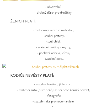
- ubytování,
- drobný dárek pro družičky.
ŽENICH PLATÍ:
- rozlučkový večer se svobodou,
- snubní prsteny,
- svůj oblek,
- svatební květiny a myrty,
- poplatek oddávajícímu,
- svatební cestu.
RODIČE NEVĚSTY PLATÍ:
- svatební hostinu, jídlo a pití,
- svatební auto (historické,luxusní nebo koňský povoz),
- fotografie,
- svatební dar pro novomanžele,
- dort,