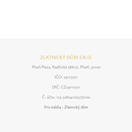
ZLATNICKÝ DŮM S.R.O.
Plzeň Plaza, Radčická 2861/2, Plzeň, 30100
IČO: 29117071
DIČ: CZ29117071
Č. účtu: 123-3260410237/0100
Pro média - Zlatnický dům