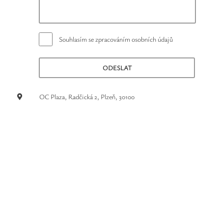
Safíry
GLI oceňování
Souhlasím se zpracováním osobních údajů
Kontakt
OC Plaza, Radčická 2, Plzeň, 30100