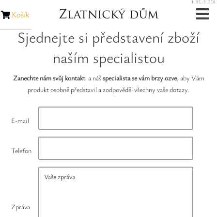
1.91.3.216
Košík
Sjednejte si představení zboží
Zásnubní prsteny
naším specialistou
Snubní prsteny
Zanechte nám svůj kontakt
a náš
specialista se vám brzy ozve
, aby Vám
Zakázková výroba
produkt osobně představil a zodpověděl všechny vaše dotazy.
Opravy šperků
E-mail
Opravy hodinek
Telefon
Diamanty
Rubíny
Zpráva