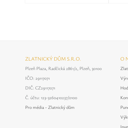
ZLATNICKÝ DŮM S.R.O.
O 
Plzeň Plaza, Radčická 2861/2, Plzeň, 30100
Zla
IČO: 29117071
Výr
DIČ: CZ29117071
Hod
Č. účtu: 123-3260410237/0100
Kon
Pro média - Zlatnický dům
Punc
Výku
Inve