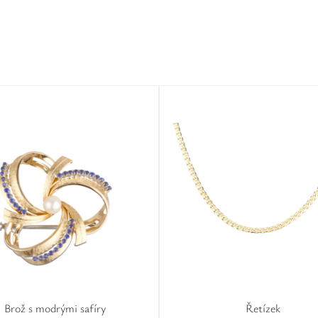
Brož s modrými safíry
Řetízek