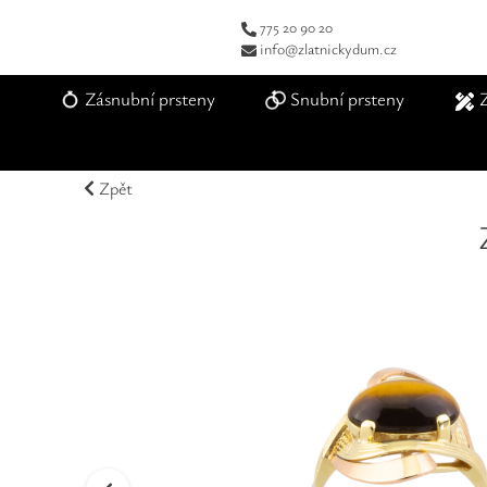
775 20 90 20
info@zlatnickydum.cz
Zásnubní prsteny
Snubní prsteny
Zpět