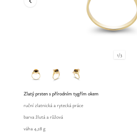
1
/
3
Zlatý prsten s přírodním tygřím okem
ruční zlatnická a rytecká práce
barva žlutá a růžová
váha 4,28 g