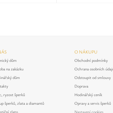
NÁS
O NÁKUPU
tnický dům
Obchodní podmínky
oba na zakázku
Ochrana osobních údaj
inářský dům
Odstoupit od smlouvy
takty
Doprava
, ryzost šperků
Hodinářský ceník
p šperků, zlata a diamantů
Opravy a servis šperků
stiční zlato
Nastavení cookies