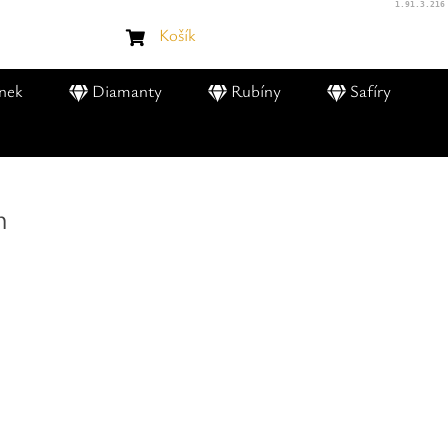
1.91.3.216
Košík
nek
Diamanty
Rubíny
Safíry
m