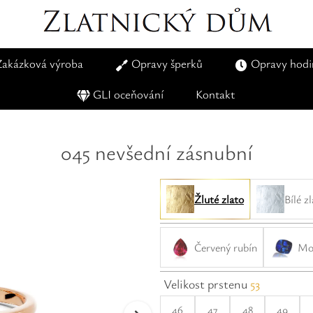
Zakázková výroba
Opravy šperků
Opravy hodi
GLI oceňování
Kontakt
045 nevšední zásnubní
Žluté zlato
Bílé z
Červený rubín
Mod
Velikost prstenu
53
46
47
48
49