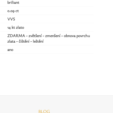
briliant
0.09 ct
VVS
14 kt zlato
ZDARMA - zvětšení - zmenšení - obnova povrchu
zlata - čištění - leštění
ano
BLOG