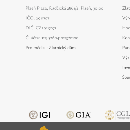
Plzeň Plaza, Radčická 2861/2, Plzeň, 30100
Zla
IČO: 29117071
Výr
DIČ: CZ29117071
Hod
Č. účtu: 123-3260410237/0100
Kon
Pro média - Zlatnický dům
Punc
Výku
Inve
Špe