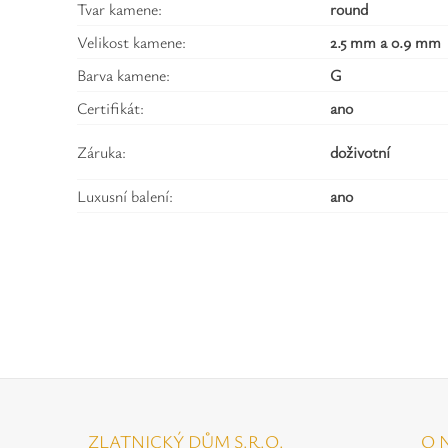
Tvar kamene:
round
Velikost kamene:
2.5 mm a 0.9 mm
Barva kamene:
G
Certifikát:
ano
Záruka:
doživotní
Luxusní balení:
ano
ZLATNICKÝ DŮM S.R.O.
O 