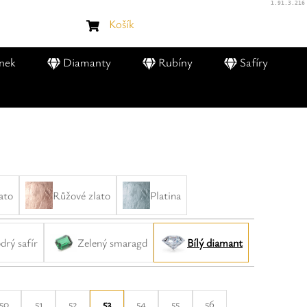
1.91.3.216
Košík
nek
Diamanty
Rubíny
Safíry
lato
Růžové zlato
Platina
rý safír
Zelený smaragd
Bílý diamant
50
51
52
53
54
55
56