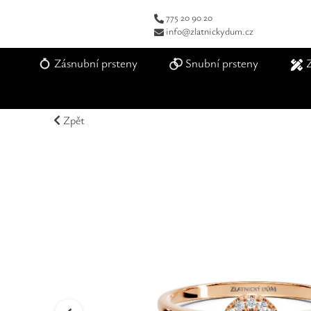
775 20 90 20
info@zlatnickydum.cz
Zásnubní prsteny
Snubní prsteny
Zpět