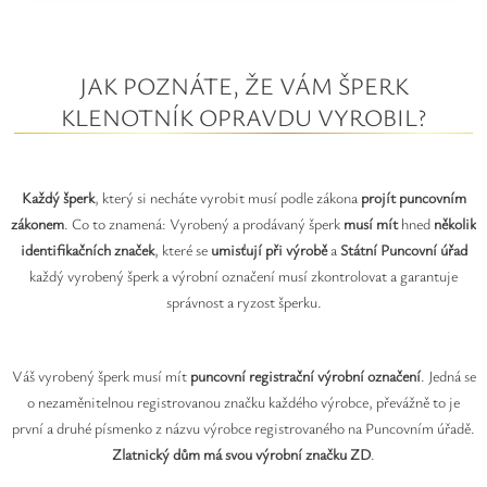
JAK POZNÁTE, ŽE VÁM ŠPERK
KLENOTNÍK OPRAVDU VYROBIL?
Každý šperk
, který si necháte vyrobit musí podle zákona
projít puncovním
zákonem
. Co to znamená: Vyrobený a prodávaný šperk
musí mít
hned
několik
identifikačních značek
, které se
umisťují při výrobě
a
Státní Puncovní úřad
každý vyrobený šperk a výrobní označení musí zkontrolovat a garantuje
správnost a ryzost šperku.
Váš vyrobený šperk musí mít
puncovní registrační výrobní označení
. Jedná se
o nezaměnitelnou registrovanou značku každého výrobce, převážně to je
první a druhé písmenko z názvu výrobce registrovaného na Puncovním úřadě.
Zlatnický dům má svou výrobní značku ZD
.