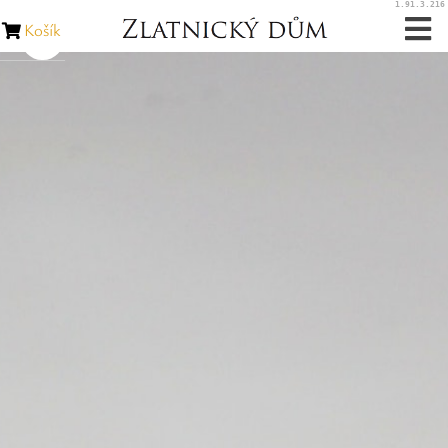
1.91.3.216
Košík
Zásnubní prsteny
Snubní prsteny
Zakázková výroba
Opravy šperků
Opravy hodinek
Diamanty
Rubíny