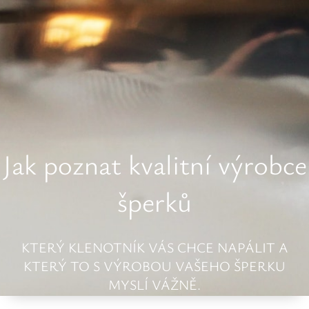
Jak poznat kvalitní výrobce
šperků
KTERÝ KLENOTNÍK VÁS CHCE NAPÁLIT A
KTERÝ TO S VÝROBOU VAŠEHO ŠPERKU
MYSLÍ VÁŽNĚ.