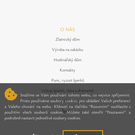
O NÁS
Zlatnický dům
Výroba na zakázku
Hodinářský dům
Kontakty
Punc, ryzost šperků
Výkup šperků, zlata a diamantů
Snažíme se Vám používání tohoto webu, co nejvíce zpříjemnit.
Investiční zlato
Proto používáme soubory cookies pro ukládání Vašich preferencí
a Vašeho chování na webu. Kliknutí na tlačítko "Rozumím" souhlasíte s
Šperky
použitím všech souborů cookies. Můžete také otevřít "Nastavení" a
podrobně nastavit jednotlivé soubory cookies.