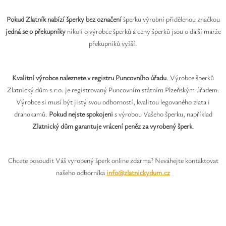
Pokud Zlatník nabízí šperky bez označení
šperku výrobní přidělenou značkou
jedná se o překupníky
nikoli o výrobce šperků a ceny šperků jsou o další marže
překupníků vyšší.
Kvalitní výrobce naleznete v registru Puncovního úřadu
. Výrobce šperků
Zlatnický dům s.r.o. je registrovaný Puncovním státním Plzeňským úřadem.
Výrobce si musí být jistý svou odborností, kvalitou legovaného zlata i
drahokamů.
Pokud nejste spokojeni
s výrobou Vašeho šperku, například
Zlatnický dům garantuje vrácení peněz za vyrobený šperk
.
Chcete posoudit Váš vyrobený šperk online zdarma? Neváhejte kontaktovat
našeho odborníka
info@zlatnickydum.cz