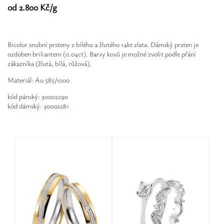
Safíry
od 2.800 Kč/g
GLI oceňování
Bicolor snubní prsteny z bílého a žlutého 14kt zlata. Dámský prsten je
Kontakt
ozdoben briliantem (0.04ct). Barvy kovů je možné zvolit podle přání
zákazníka (žlutá, bílá, růžová).
Materiál: Au 585/1000
kód pánský: 30002290
kód dámský: 30002281