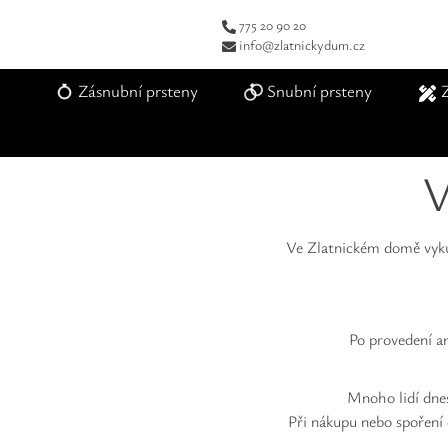
775 20 90 20
info@zlatnickydum.cz
Zásnubní prsteny
Snubní prsteny
V
Ve Zlatnickém domě vykupu
Po provedení an
Mnoho lidí dnes
Při nákupu nebo spoření 