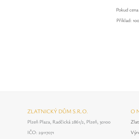
Pokud cena 
Příklad: 10
ZLATNICKÝ DŮM S.R.O.
O 
Plzeň Plaza, Radčická 2861/2, Plzeň, 30100
Zla
IČO: 29117071
Výr