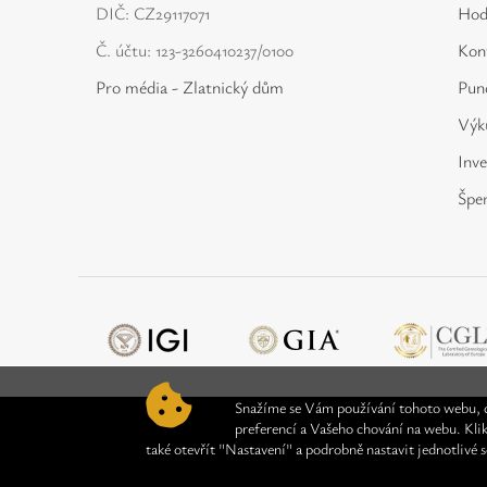
DIČ: CZ29117071
Hod
Č. účtu: 123-3260410237/0100
Kon
Pro média - Zlatnický dům
Punc
Výku
Inve
Špe
Snažíme se Vám používání tohoto webu, c
preferencí a Vašeho chování na webu. Kli
také otevřít "Nastavení" a podrobně nastavit jednotlivé 