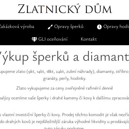
Zakázková výroba
Opravy šperků
Opravy hodi
GLI oceňování
Kontakt
ýkup šperků a diaman
jeme zlato (9kt, 14kt, 18kt, 24kt, zubní náhrady), diamanty, stříbro,
granáty, perly, hodinky.
Zlato vykupujeme za ceny zveřejněné rafinérií denně
alýzy oceníme vaše šperky i drahé kameny či kovy k dalšímu zpracován
 vlastní investiční šperky či kovy. Prodej těchto komodit je však nezř
do drahých kovů je nejdůležitější záruka výhodné likvidity u prodávaj
tuto záruku poskytne.