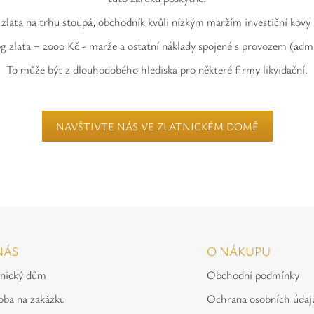
zlata na trhu stoupá, obchodník kvůli nízkým maržím investiční kovy
0g zlata = 2000 Kč - marže a ostatní náklady spojené s provozem (admi
To může být z dlouhodobého hlediska pro některé firmy likvidační.
NAVŠTIVTE NÁS VE ZLATNICKÉM DOMĚ
NÁS
O NÁKUPU
tnický dům
Obchodní podmínky
oba na zakázku
Ochrana osobních údaj