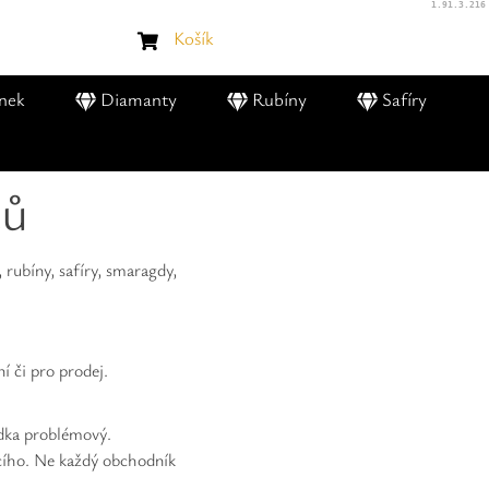
1.91.3.216
Košík
nek
Diamanty
Rubíny
Safíry
tů
 rubíny, safíry, smaragdy,
í či pro prodej.
ídka problémový.
ícího. Ne každý obchodník