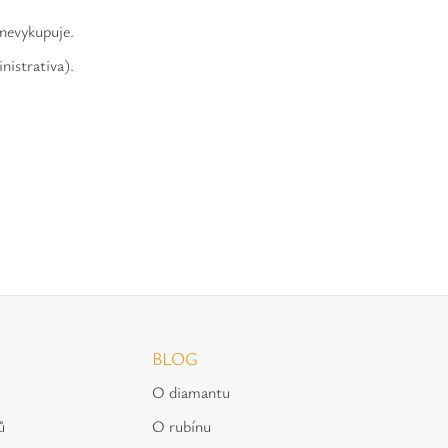
 nevykupuje.
nistrativa).
BLOG
O diamantu
ů
O rubínu