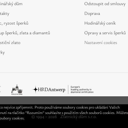
inářský dům
Odstoupit od smlouvy
takty
Doprava
, ryzost šperků
Hodinářský ceník
p šperků, zlata a diamantů
Opravy a servis šperků
stiční zlato
Nastavení cookies
rky
o nejvíce zpříjemnit. Proto používáme soubory cookies pro ukládání Vašich
knutí na tlačítko "Rozumím" souhlasíte s použitím všech souborů cookies. Můžet
© 1994 - 2026
Zlatnický dům s.r.o.
soubory cookies.