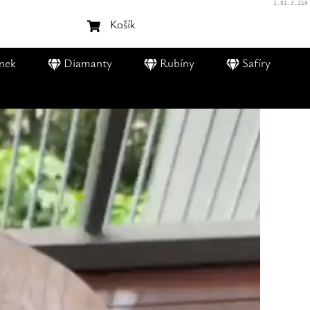
1.91.3.216
Košík
nek
Diamanty
Rubíny
Safíry