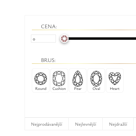
CENA:
BRUS:
Round
Cushion
Pear
Oval
Heart
Nejprodávanější
Nejlevnější
Nejdražší