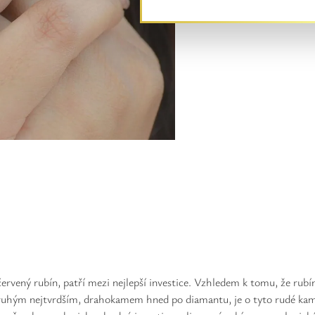
ervený rubín, patří mezi nejlepší investice. Vzhledem k tomu, že rubín
druhým nejtvrdším, drahokamem hned po diamantu, je o tyto rudé kame