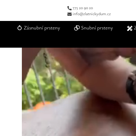
775 20 90 20
info@zlatnickydum.cz
Zásnubní prsteny
Snubní prsteny