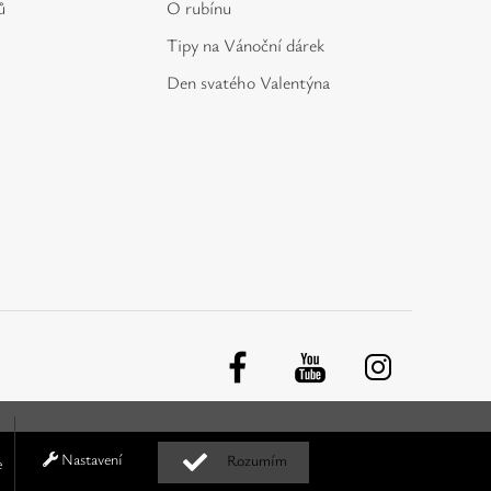
ů
O rubínu
Tipy na Vánoční dárek
Den svatého Valentýna
Nastavení
Rozumím
e