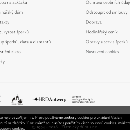
oba na zakázku
Ochrana osobních údaj
inářský dům
Odstoupit od smlouvy
takty
Doprava
, ryzost šperků
Hodinářský ceník
p šperků, zlata a diamantů
Opravy a servis šperků
stiční zlato
Nastavení cookies
rky
o nejvíce zpříjemnit. Proto používáme soubory cookies pro ukládání Vašich
knutí na tlačítko "Rozumím" souhlasíte s použitím všech souborů cookies. Můžet
© 1994 - 2026
Zlatnický dům s.r.o.
soubory cookies.