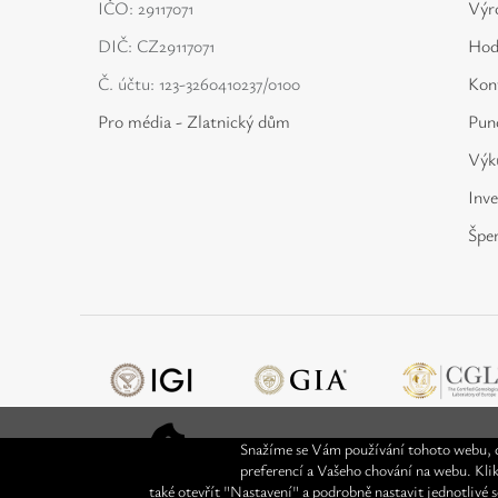
IČO: 29117071
Výr
DIČ: CZ29117071
Hod
Č. účtu: 123-3260410237/0100
Kon
Pro média - Zlatnický dům
Punc
Výku
Inve
Špe
Snažíme se Vám používání tohoto webu, c
preferencí a Vašeho chování na webu. Kli
také otevřít "Nastavení" a podrobně nastavit jednotlivé 