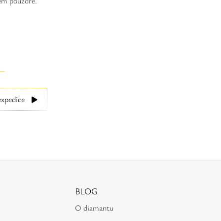
kém pouzdře.
expedice
BLOG
O diamantu