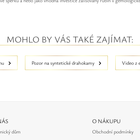
ve šperku a nebo jako vhodná investice zalisovaný rubín v gemologic
MOHLO BY VÁS TAKÉ ZAJÍMAT:
ínu
Pozor na syntetické drahokamy
Video z 
NÁS
O NÁKUPU
tnický dům
Obchodní podmínky