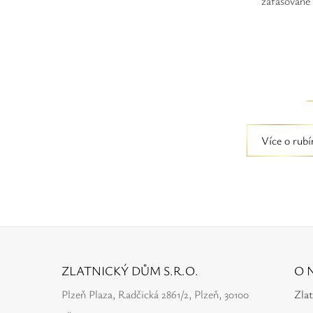
zafasované 
Více o rub
ZLATNICKÝ DŮM S.R.O.
O 
Plzeň Plaza, Radčická 2861/2, Plzeň, 30100
Zla