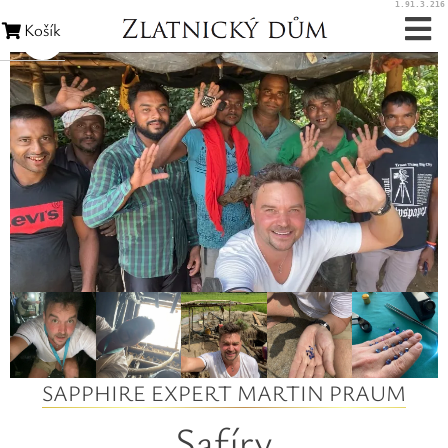
1.91.3.216
Košík
Zásnubní prsteny
Snubní prsteny
Zakázková výroba
Opravy šperků
Opravy hodinek
Diamanty
SAPPHIRE EXPERT MARTIN PRAUM
Rubíny
Safíry