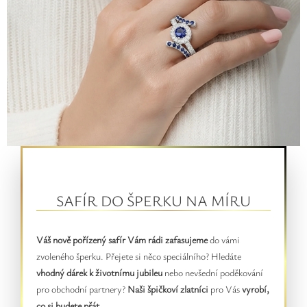
SAFÍR DO ŠPERKU NA MÍRU
Váš nově pořízený safír Vám rádi zafasujeme
do vámi
zvoleného šperku. Přejete si něco speciálního? Hledáte
vhodný dárek k životnímu jubileu
nebo nevšední poděkování
pro obchodní partnery?
Naši špičkoví zlatníci
pro Vás
vyrobí,
co si budete přát
.