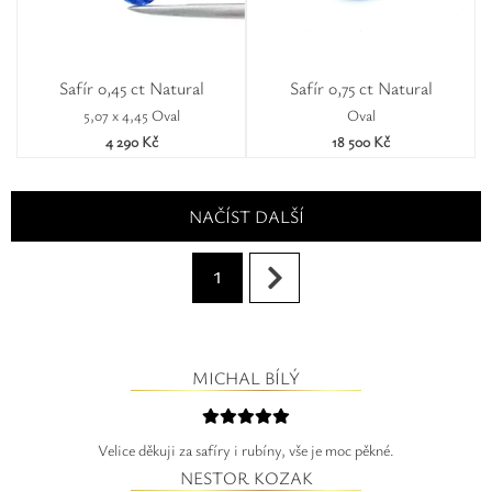
Safír 0,45 ct Natural
Safír 0,75 ct Natural
5,07 x 4,45 Oval
Oval
4 290 Kč
18 500 Kč
NAČÍST DALŠÍ
1
MICHAL BÍLÝ
Velice děkuji za safíry i rubíny, vše je moc pěkné.
NESTOR KOZAK