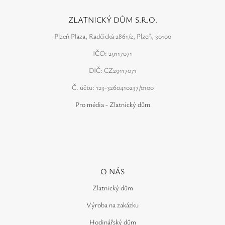
ZLATNICKÝ DŮM S.R.O.
Plzeň Plaza, Radčická 2861/2, Plzeň, 30100
IČO: 29117071
DIČ: CZ29117071
Č. účtu: 123-3260410237/0100
Pro média - Zlatnický dům
O NÁS
Zlatnický dům
Výroba na zakázku
Hodinářský dům