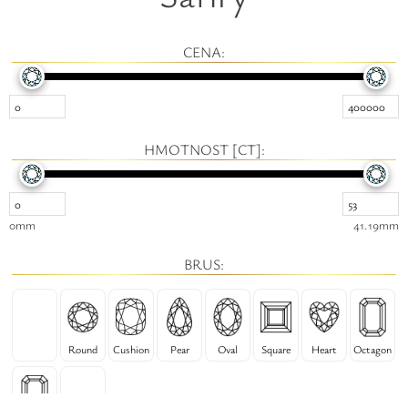
Safíry
GLI oceňování
CENA:
Kontakt
HMOTNOST [CT]:
0mm
41.19mm
BRUS:
Round
Cushion
Pear
Oval
Square
Heart
Octagon