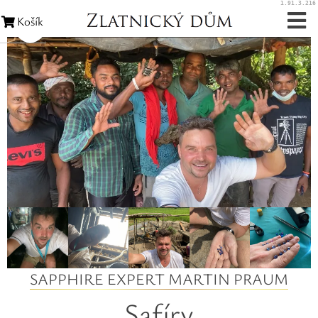
1.91.3.216
Košík
Zásnubní prsteny
Snubní prsteny
Zakázková výroba
Opravy šperků
Opravy hodinek
Diamanty
SAPPHIRE EXPERT MARTIN PRAUM
Rubíny
Safíry