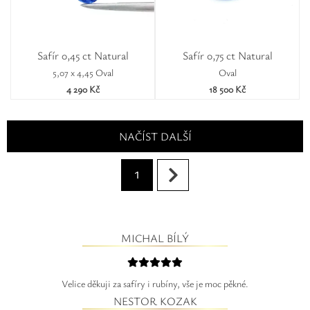
Safír 0,45 ct Natural
Safír 0,75 ct Natural
5,07 x 4,45 Oval
Oval
4 290 Kč
18 500 Kč
NAČÍST DALŠÍ
1
MICHAL BÍLÝ
Velice děkuji za safíry i rubíny, vše je moc pěkné.
NESTOR KOZAK