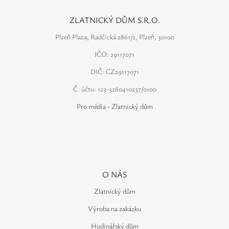
ZLATNICKÝ DŮM S.R.O.
Plzeň Plaza, Radčická 2861/2, Plzeň, 30100
IČO: 29117071
DIČ: CZ29117071
Č. účtu: 123-3260410237/0100
Pro média - Zlatnický dům
O NÁS
Zlatnický dům
Výroba na zakázku
Hodinářský dům