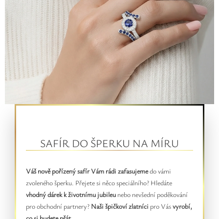
SAFÍR DO ŠPERKU NA MÍRU
Váš nově pořízený safír Vám rádi zafasujeme
do vámi
zvoleného šperku. Přejete si něco speciálního? Hledáte
vhodný dárek k životnímu jubileu
nebo nevšední poděkování
pro obchodní partnery?
Naši špičkoví zlatníci
pro Vás
vyrobí,
co si budete přát
.