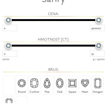
Safíry
GLI oceňování
CENA:
Kontakt
HMOTNOST [CT]:
0mm
41.19mm
BRUS:
Round
Cushion
Pear
Oval
Square
Heart
Octagon