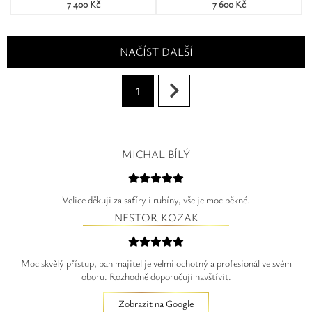
7 400 Kč
7 600 Kč
NAČÍST DALŠÍ
1
MICHAL BÍLÝ
Velice děkuji za safíry i rubíny, vše je moc pěkné.
NESTOR KOZAK
Moc skvělý přístup, pan majitel je velmi ochotný a profesionál ve svém
oboru. Rozhodně doporučuji navštívit.
Zobrazit na Google