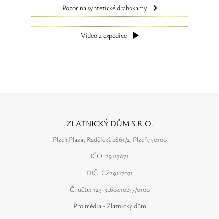
Pozor na syntetické drahokamy
Video z expedice
ZLATNICKÝ DŮM S.R.O.
Plzeň Plaza, Radčická 2861/2, Plzeň, 30100
IČO: 29117071
DIČ: CZ29117071
Č. účtu: 123-3260410237/0100
Pro média - Zlatnický dům