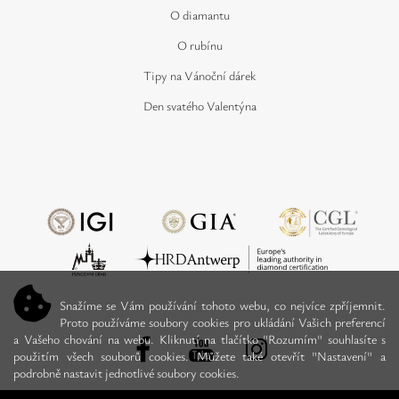
O diamantu
O rubínu
Tipy na Vánoční dárek
Den svatého Valentýna
Snažíme se Vám používání tohoto webu, co nejvíce zpříjemnit.
Proto používáme soubory cookies pro ukládání Vašich preferencí
a Vašeho chování na webu. Kliknutí na tlačítko "Rozumím" souhlasíte s
použitím všech souborů cookies. Můžete také otevřít "Nastavení" a
podrobně nastavit jednotlivé soubory cookies.