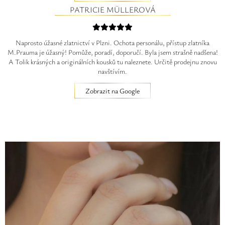
PATRICIE MÜLLEROVÁ
Naprosto úžasné zlatnictví v Plzni. Ochota personálu, přístup zlatníka
M.Prauma je úžasný! Pomůže, poradí, doporučí. Byla jsem strašně nadšena!
A Tolik krásných a originálních kousků tu naleznete. Určitě prodejnu znovu
navštívím.
Zobrazit na Google