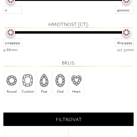
Safíry
GLI oceňování
HMOTNOST [CT]:
Kontakt
9.88mm
227.37mm
BRUS:
Round
Cushion
Pear
Oval
Heart
FILTROVAT