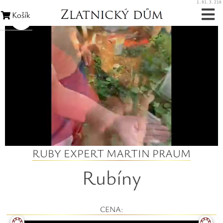
1.91.3.216
Košík
Zásnubní prsteny
Snubní prsteny
Zakázková výroba
Opravy šperků
Opravy hodinek
RUBY EXPERT MARTIN PRAUM
Rubíny
Diamanty
Rubíny
CENA: