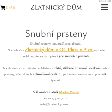
1.91.3.216
Košík
Zásnubní prsteny
Snubní prsteny
Snubní prsteny
Snubní prsteny jsou naší specializací.
Zakázková výroba
Zlatnický dům v OC Plaza v Plzni
Na pobočce
najdete
kolekce, které čítají přes
2 500 snubních prstenů
.
Opravy šperků
Na vlastní oči si můžete prohlédnout
zlaté, stříbrné, titanové i ocelové
snubní
Opravy hodinek
prsteny, včetně těch
z damaškové oceli
. Objednejte si nezávaznou prohlídku
šperků.
Diamanty
Váš osobní zlatník
Martin Praum
+420 775 20 90 20
Rubíny
info@zlatnickydum.cz