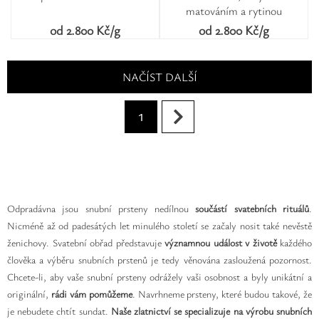
matováním a rytinou
od 2.800 Kč/g
od 2.800 Kč/g
NAČÍST DALŠÍ
1
Odpradávna jsou snubní prsteny nedílnou
součástí svatebních rituálů
.
Nicméně až od padesátých let minulého století se začaly nosit také nevěstě
ženichovy. Svatební obřad představuje
významnou událost
v životě
každého
člověka a výběru snubních prstenů je tedy věnována zasloužená pozornost.
Chcete-li, aby vaše snubní prsteny odrážely vaši osobnost a byly unikátní a
originální,
rádi vám pomůžeme
. Navrhneme prsteny, které budou takové, že
je nebudete chtít sundat.
Naše zlatnictví se specializuje na výrobu snubních