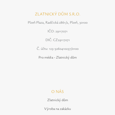
ZLATNICKÝ DŮM S.R.O.
Plzeň Plaza, Radčická 2861/2, Plzeň, 30100
IČO: 29117071
DIČ: CZ29117071
Č. účtu: 123-3260410237/0100
Pro média - Zlatnický dům
O NÁS
Zlatnický dům
Výroba na zakázku