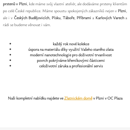
prstenů v Plzni
, kde máme svůj vlastní ateliér, ale dodáváme prsteny klientům
po celé České republice. Máme spoustu spokojených zákazníků nejen v
Plzni
,
ale i v
Českých Budějovicích
,
Písku
,
Táboře
,
Příbrami
a
Karlových Varech
a
rádi se budeme věnovat i vám.
každý rok nové kolekce
úspora na materiálu díky využití Vašeho starého zlata
moderní nanotechnologie pro doživotní trvanlivost
povrch pokrýváme křemíkovými částicemi
celoživotní záruka a profesionální servis
Naši kompletní nabídku najdete ve
Zlatnickém domě
v Plzni v OC Plaza