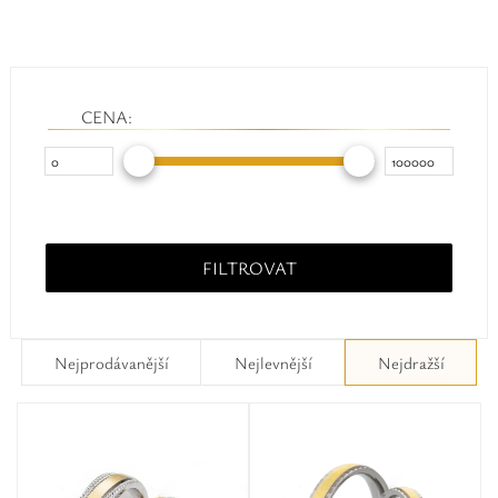
Safíry
GLI oceňování
CENA:
Kontakt
FILTROVAT
Nejprodávanější
Nejlevnější
Nejdražší