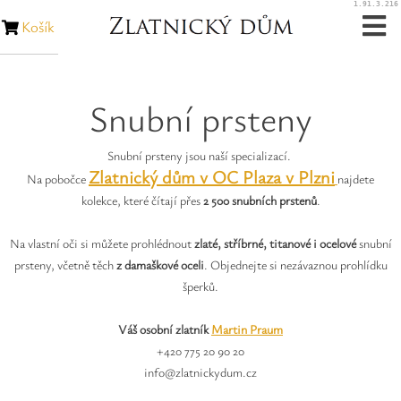
1.91.3.216
Košík
Zásnubní prsteny
Snubní prsteny
Snubní prsteny
Snubní prsteny jsou naší specializací.
Zakázková výroba
Zlatnický dům v OC Plaza v Plzni
Na pobočce
najdete
kolekce, které čítají přes
2 500 snubních prstenů
.
Opravy šperků
Na vlastní oči si můžete prohlédnout
zlaté, stříbrné, titanové i ocelové
snubní
Opravy hodinek
prsteny, včetně těch
z damaškové oceli
. Objednejte si nezávaznou prohlídku
šperků.
Diamanty
Váš osobní zlatník
Martin Praum
+420 775 20 90 20
Rubíny
info@zlatnickydum.cz