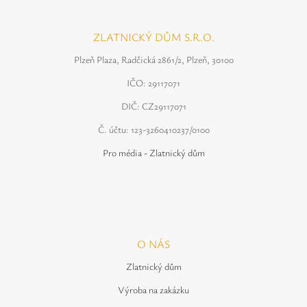
ZLATNICKÝ DŮM S.R.O.
Plzeň Plaza, Radčická 2861/2, Plzeň, 30100
IČO: 29117071
DIČ: CZ29117071
Č. účtu: 123-3260410237/0100
Pro média - Zlatnický dům
O NÁS
Zlatnický dům
Výroba na zakázku