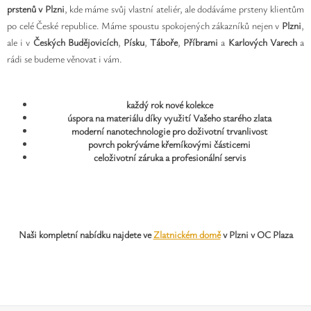
prstenů v Plzni
, kde máme svůj vlastní ateliér, ale dodáváme prsteny klientům
po celé České republice. Máme spoustu spokojených zákazníků nejen v
Plzni
,
ale i v
Českých Budějovicích
,
Písku
,
Táboře
,
Příbrami
a
Karlových Varech
a
rádi se budeme věnovat i vám.
každý rok nové kolekce
úspora na materiálu díky využití Vašeho starého zlata
moderní nanotechnologie pro doživotní trvanlivost
povrch pokrýváme křemíkovými částicemi
celoživotní záruka a profesionální servis
Naši kompletní nabídku najdete ve
Zlatnickém domě
v Plzni v OC Plaza