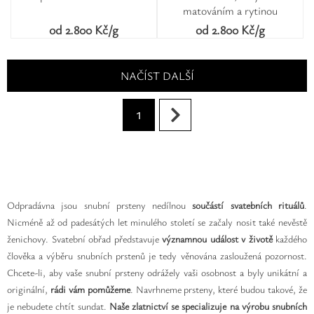
matováním a rytinou
od 2.800 Kč/g
od 2.800 Kč/g
NAČÍST DALŠÍ
1
Odpradávna jsou snubní prsteny nedílnou
součástí svatebních rituálů
.
Nicméně až od padesátých let minulého století se začaly nosit také nevěstě
ženichovy. Svatební obřad představuje
významnou událost
v životě
každého
člověka a výběru snubních prstenů je tedy věnována zasloužená pozornost.
Chcete-li, aby vaše snubní prsteny odrážely vaši osobnost a byly unikátní a
originální,
rádi vám pomůžeme
. Navrhneme prsteny, které budou takové, že
je nebudete chtít sundat.
Naše zlatnictví se specializuje na výrobu snubních