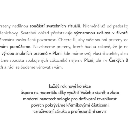
rsteny nedílnou
součástí svatebních rituálů
. Nicméně až od padesátý
 ženichovy. Svatební obřad představuje
významnou událost
v životě
ěnována zasloužená pozornost. Chcete-li, aby vaše snubní prsteny od
i vám pomůžeme
. Navrhneme prsteny, které budou takové, že je n
na výrobu snubních prstenů v Plzni
, kde máme svůj vlastní ateliér, al
Máme spoustu spokojených zákazníků nejen v
Plzni
, ale i v
Českých B
ch
a rádi se budeme věnovat i vám.
každý rok nové kolekce
úspora na materiálu díky využití Vašeho starého zlata
moderní nanotechnologie pro doživotní trvanlivost
povrch pokrýváme křemíkovými částicemi
celoživotní záruka a profesionální servis