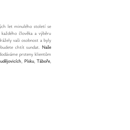
ch let minulého století se
každého člověka a výběru
rážely vaši osobnost a byly
ebudete chtít sundat.
Naše
e dodáváme prsteny klientům
udějovicích
,
Písku
,
Táboře
,