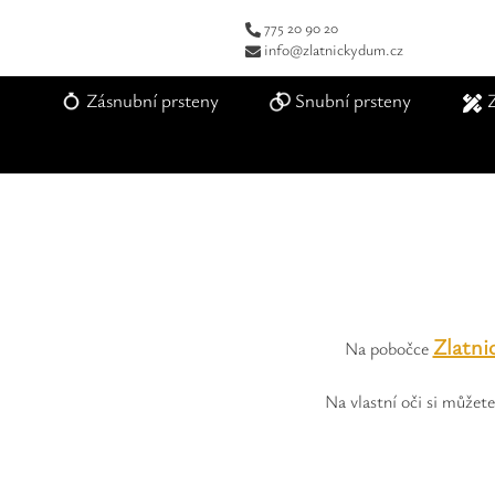
775 20 90 20
info@zlatnickydum.cz
Zásnubní prsteny
Snubní prsteny
Zlatni
Na pobočce
Na vlastní oči si může