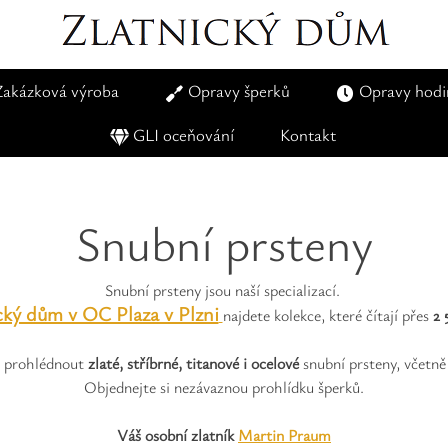
Zakázková výroba
Opravy šperků
Opravy hodi
GLI oceňování
Kontakt
Snubní prsteny
Snubní prsteny jsou naší specializací.
cký dům v OC Plaza v Plzni
najdete kolekce, které čítají přes
2 
te prohlédnout
zlaté, stříbrné, titanové i ocelové
snubní prsteny, včetn
Objednejte si nezávaznou prohlídku šperků.
Váš osobní zlatník
Martin Praum