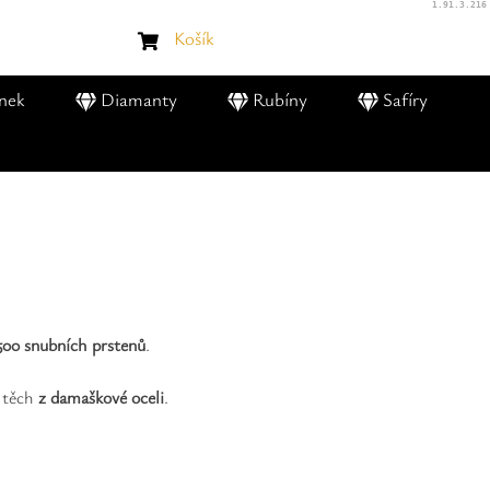
1.91.3.216
Košík
nek
Diamanty
Rubíny
Safíry
500 snubních prstenů
.
ě těch
z damaškové oceli
.