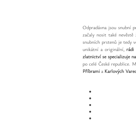
Odpradávna jsou snubní p
začaly nosit také nevěstě
snubních prstenů je tedy v
unikátní a originální,
rád
zlatnictví se specializuje 
po celé České republice. 
Příbrami
a
Karlových Vare