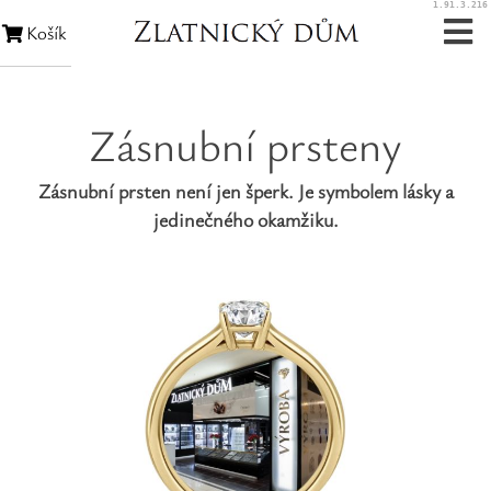
1.91.3.216
Košík
Zásnubní prsteny
Zásnubní prsteny
Snubní prsteny
Zásnubní prsten není jen šperk. Je symbolem lásky a
Zakázková výroba
jedinečného okamžiku.
Opravy šperků
Opravy hodinek
Diamanty
Rubíny