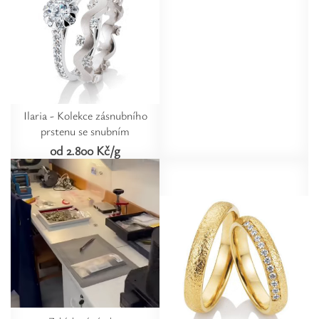
Ilaria - Kolekce zásnubního
prstenu se snubním
od 2.800 Kč/g