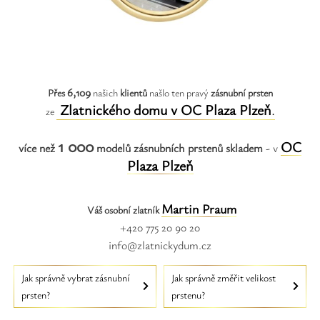
Safíry
GLI oceňování
Kontakt
6,109
Přes
našich
klientů
našlo ten pravý
zásnubní prsten
Zlatnického domu v OC Plaza Plzeň
.
ze
1 000
OC
více než
modelů zásnubních prstenů skladem
- v
Plaza Plzeň
Martin Praum
Váš osobní zlatník
+420 775 20 90 20
info@zlatnickydum.cz
Jak správně vybrat zásnubní
Jak správně změřit velikost
prsten?
prstenu?