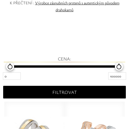
K PŘEČTENÍ :
Výrobce zásnubních prstenů s autentickým původem
drahokamů
CENA:
FILTROVAT