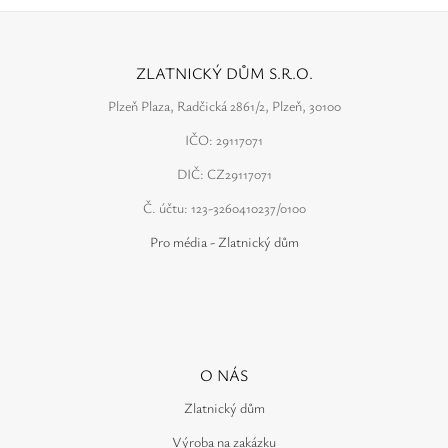
ZLATNICKÝ DŮM S.R.O.
Plzeň Plaza, Radčická 2861/2, Plzeň, 30100
IČO: 29117071
DIČ: CZ29117071
Č. účtu: 123-3260410237/0100
Pro média - Zlatnický dům
O NÁS
Zlatnický dům
Výroba na zakázku