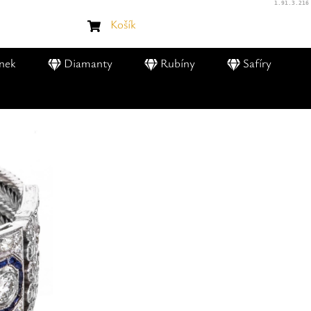
1.91.3.216
Košík
nek
Diamanty
Rubíny
Safíry