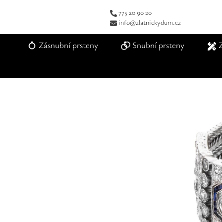
775 20 90 20
info@zlatnickydum.cz
Zásnubní prsteny
Snubní prsteny