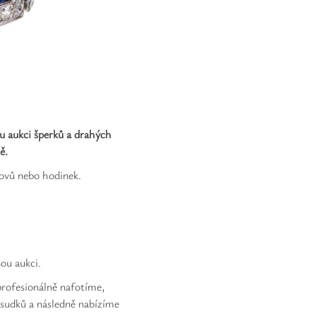
ou aukci šperků a drahých
ě.
kovů nebo hodinek.
ou aukci.
profesionálně nafotíme,
osudků a následně nabízíme