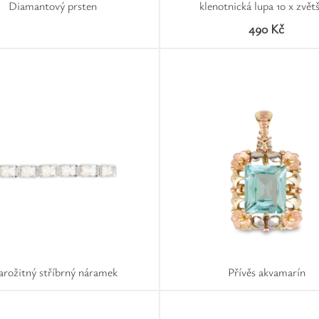
Diamantový prsten
klenotnická lupa 10 x zvět
490 Kč
arožitný stříbrný náramek
Přívěs akvamarín