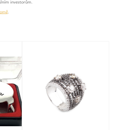
álním investorům.
domě
.