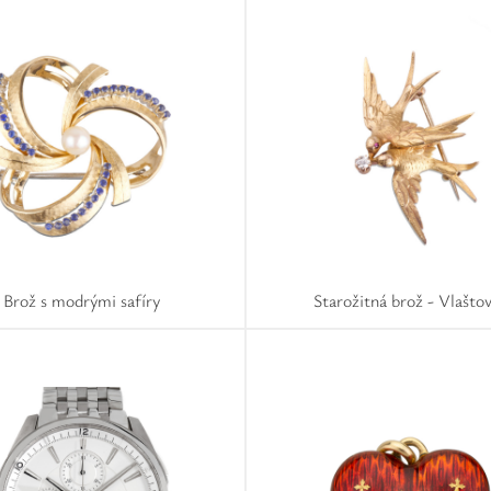
Brož s modrými safíry
Starožitná brož - Vlašto