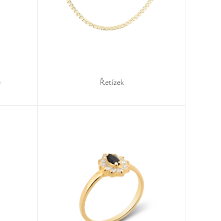
e
Řetízek