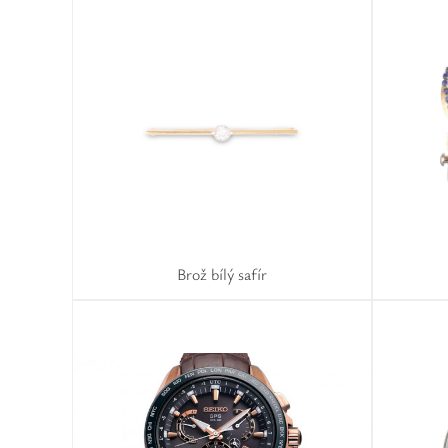
Brož bílý safír