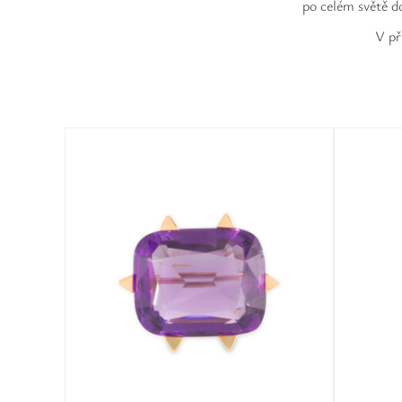
po celém světě d
V př