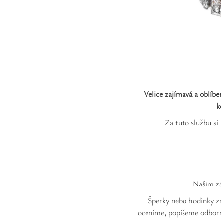
Velice zajímavá a oblíbe
k
Za tuto službu si
Našim zá
Šperky nebo hodinky zr
oceníme, popíšeme odborné